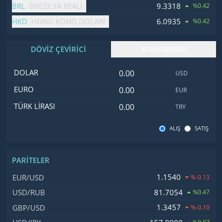
BRL
9.3318
BREZILYA REALI
%0.42
HKD
6.0935
HONG KONG DOLARI
%0.42
DÖVİZ ÇEVİRİCİ
ALTIN ÇEVİRİCİ
Dolar değeri
İsim
Değer
Kod
DOLAR
USD
Euro değeri
EURO
EUR
Türk Lirası değeri
TÜRK LIRASI
TRY
ALIŞ
SATIŞ
PARITELER
İsim, Kod
Fiyat, Değişim
1.1540
EUR/USD
%-0.13
81.7054
USD/RUB
%0.47
1.3457
GBP/USD
%-0.10