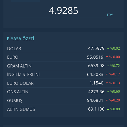
TRY
PIYASA ÖZETI
İsim, Kod
Fiyat, Değişim
47.5979
DOLAR
%0.02
55.0519
EURO
%-0.00
6539.98
GRAM ALTIN
%0.72
64.2083
İNGILIZ STERLINI
%-0.17
1.1540
EURO DOLAR
%-0.13
4273.36
ONS ALTIN
%0.60
94.6881
GÜMÜŞ
%-0.20
69.1100
ALTIN GÜMÜŞ
%0.89