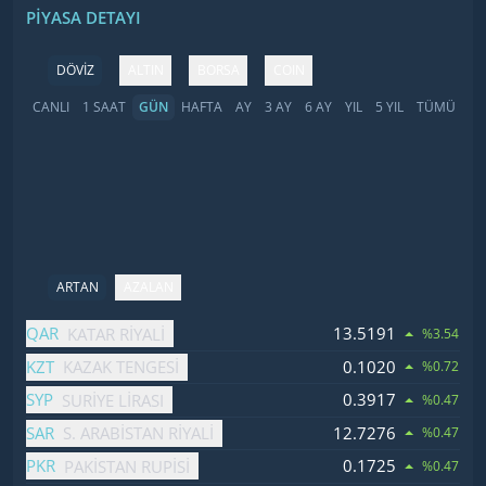
PIYASA DETAYI
DÖVİZ
ALTIN
BORSA
COIN
CANLI
1 SAAT
GÜN
HAFTA
AY
3 AY
6 AY
YIL
5 YIL
TÜMÜ
ARTAN
AZALAN
İsim
Fiyat
Değişim
QAR
13.5191
KATAR RIYALI
%3.54
KZT
0.1020
KAZAK TENGESI
%0.72
SYP
0.3917
SURIYE LIRASI
%0.47
SAR
12.7276
S. ARABISTAN RIYALI
%0.47
PKR
0.1725
PAKISTAN RUPISI
%0.47