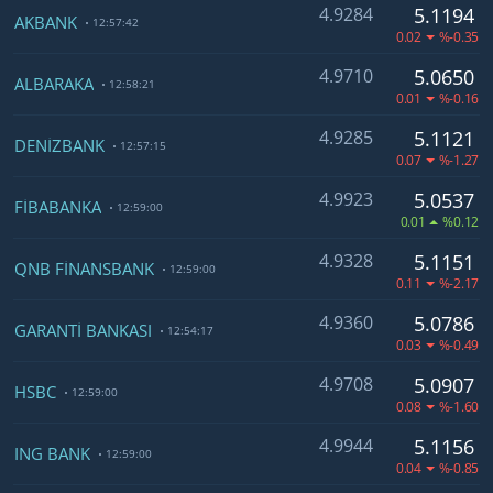
4.9284
5.1194
AKBANK
12:57:42
0.02
%-0.35
4.9710
5.0650
ALBARAKA
12:58:21
0.01
%-0.16
4.9285
5.1121
DENİZBANK
12:57:15
0.07
%-1.27
4.9923
5.0537
FİBABANKA
12:59:00
0.01
%0.12
4.9328
5.1151
QNB FİNANSBANK
12:59:00
0.11
%-2.17
4.9360
5.0786
GARANTİ BANKASI
12:54:17
0.03
%-0.49
4.9708
5.0907
HSBC
12:59:00
0.08
%-1.60
4.9944
5.1156
ING BANK
12:59:00
0.04
%-0.85