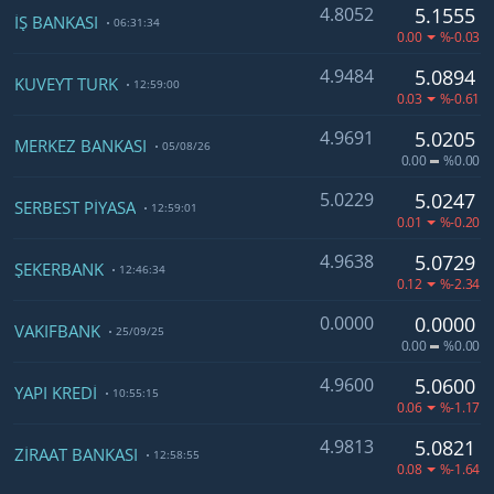
4.8052
5.1555
İŞ BANKASI
06:31:34
0.00
%-0.03
4.9484
5.0894
KUVEYT TÜRK
12:59:00
0.03
%-0.61
4.9691
5.0205
MERKEZ BANKASI
05/08/26
0.00
%0.00
5.0229
5.0247
SERBEST PİYASA
12:59:01
0.01
%-0.20
4.9638
5.0729
ŞEKERBANK
12:46:34
0.12
%-2.34
0.0000
0.0000
VAKIFBANK
25/09/25
0.00
%0.00
4.9600
5.0600
YAPI KREDİ
10:55:15
0.06
%-1.17
4.9813
5.0821
ZİRAAT BANKASI
12:58:55
0.08
%-1.64