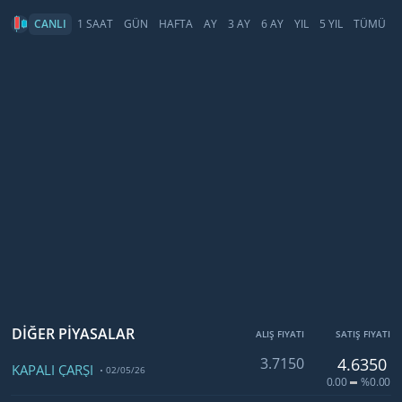
CANLI
1 SAAT
GÜN
HAFTA
AY
3 AY
6 AY
YIL
5 YIL
TÜMÜ
DİĞER PİYASALAR
ALIŞ FIYATI
SATIŞ FIYATI
3.7150
4.6350
KAPALI ÇARŞI
02/05/26
0.00
%0.00