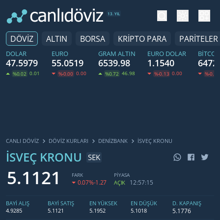
tema değiş
hesa
13. YIL
DÖVİZ
ALTIN
BORSA
KRİPTO PARA
PARİTELER
DOLAR
EURO
GRAM ALTIN
EURO DOLAR
BITCOI
47.5979
55.0519
6539.98
1.1540
6472
0.01
0.00
46.98
0.00
%0.02
%-0.00
%0.72
%-0.13
%-0.20
CANLI DÖVİZ
DÖVIZ KURLARI
DENIZBANK
İSVEÇ KRONU
İSVEÇ KRONU
SEK
5.1121
FARK
PİYASA
0.07
%-1.27
12:57:15
AÇIK
BAYİ ALIŞ
BAYİ SATIŞ
EN YÜKSEK
EN DÜŞÜK
D. KAPANIŞ
5.1776
4.9285
5.1121
5.1952
5.1018