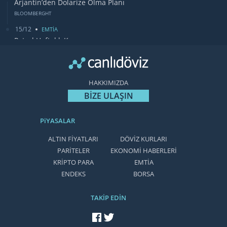
Arjantin’den Dolarize Olma Planı
BLOOMBERGHT
15/12
EMTİA
Petrol Haftalık Kazancı
BLOOMBERGHT
13/12
DUNYA
Bugün Gözler Fed Faiz Kararında
HAKKIMIZDA
CANLIDÖVİZ
BİZE ULAŞIN
PiYASALAR
ALTIN FİYATLARI
DÖVİZ KURLARI
PARİTELER
EKONOMİ HABERLERİ
KRİPTO PARA
EMTİA
ENDEKS
BORSA
TAKİP EDİN
facebook'ta takip et
twitter'da takip et