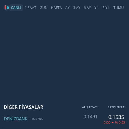
CANLI
1 SAAT
GÜN
HAFTA
AY
3 AY
6 AY
YIL
5 YIL
TÜMÜ
DİĞER PİYASALAR
ALIŞ FIYATI
SATIŞ FIYATI
0.1491
0.1535
DENİZBANK
15:37:00
0.00
%-0.58