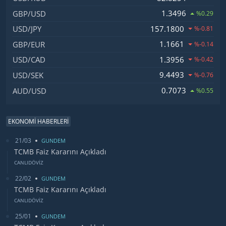
1.3496
GBP/USD
%0.29
157.1800
USD/JPY
%-0.81
1.1661
GBP/EUR
%-0.14
1.3956
USD/CAD
%-0.42
9.4493
USD/SEK
%-0.76
0.7073
AUD/USD
%0.55
EKONOMİ HABERLERİ
21/03
GUNDEM
TCMB Faiz Kararını Açıkladı
CANLIDÖVİZ
22/02
GUNDEM
TCMB Faiz Kararını Açıkladı
CANLIDÖVİZ
25/01
GUNDEM