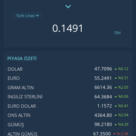
TRY
PIYASA ÖZETI
İsim, Kod
Fiyat, Değişim
47.7096
DOLAR
%0.12
55.2491
EURO
%0.31
6614.36
GRAM ALTIN
%2.05
64.3684
İNGILIZ STERLINI
%0.06
1.1572
EURO DOLAR
%0.41
4364.80
ONS ALTIN
%2.94
98.2180
GÜMÜŞ
%4.29
67.3500
ALTIN GÜMÜŞ
%-2.36