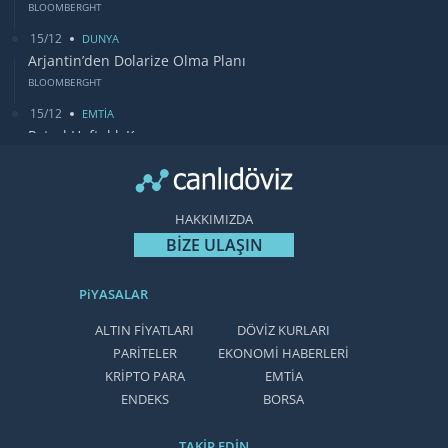
BLOOMBERGHT
15/12
DUNYA
Arjantin’den Dolarize Olma Planı
BLOOMBERGHT
15/12
EMTİA
Petrol Haftalık Kazancı
BLOOMBERGHT
13/12
DUNYA
Bugün Gözler Fed Faiz Kararında
HAKKIMIZDA
CANLIDÖVİZ
BİZE ULAŞIN
PiYASALAR
ALTIN FİYATLARI
DÖVİZ KURLARI
PARİTELER
EKONOMİ HABERLERİ
KRİPTO PARA
EMTİA
ENDEKS
BORSA
TAKİP EDİN