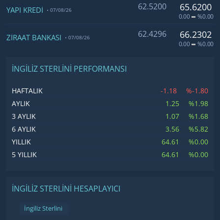
62.5200
65.6200
YAPI KREDİ
07/08/26
0.00
%0.00
62.4296
66.2302
ZİRAAT BANKASI
07/08/26
0.00
%0.00
İNGILIZ STERLINI PERFORMANSI
-1.18
%-1.80
HAFTALIK
1.25
%1.98
AYLIK
1.07
%1.68
3 AYLIK
3.56
%5.82
6 AYLIK
64.61
%0.00
YILLIK
64.61
%0.00
5 YILLIK
İNGILIZ STERLINI HESAPLAYICI
İngiliz Sterlini