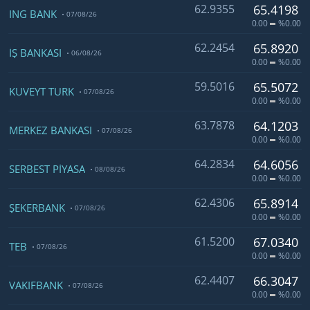
62.9355
65.4198
ING BANK
07/08/26
0.00
%0.00
62.2454
65.8920
İŞ BANKASI
06/08/26
0.00
%0.00
59.5016
65.5072
KUVEYT TÜRK
07/08/26
0.00
%0.00
63.7878
64.1203
MERKEZ BANKASI
07/08/26
0.00
%0.00
64.2834
64.6056
SERBEST PİYASA
08/08/26
0.00
%0.00
62.4306
65.8914
ŞEKERBANK
07/08/26
0.00
%0.00
61.5200
67.0340
TEB
07/08/26
0.00
%0.00
62.4407
66.3047
VAKIFBANK
07/08/26
0.00
%0.00