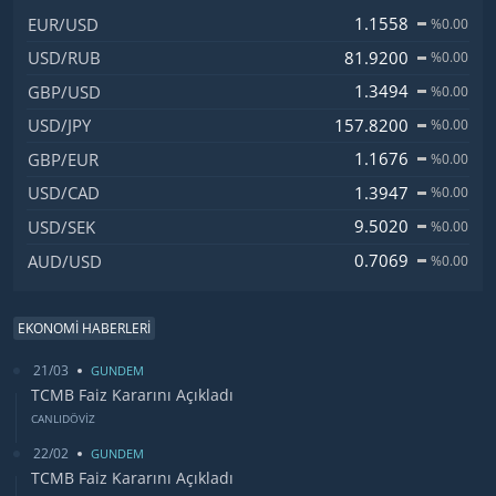
İsim, Kod
Fiyat, Değişim
1.1558
EUR/USD
%0.00
81.9200
USD/RUB
%0.00
1.3494
GBP/USD
%0.00
157.8200
USD/JPY
%0.00
1.1676
GBP/EUR
%0.00
1.3947
USD/CAD
%0.00
9.5020
USD/SEK
%0.00
0.7069
AUD/USD
%0.00
EKONOMİ HABERLERİ
21/03
GUNDEM
TCMB Faiz Kararını Açıkladı
CANLIDÖVİZ
22/02
GUNDEM
TCMB Faiz Kararını Açıkladı