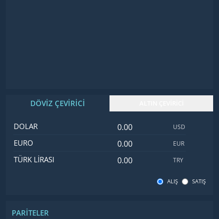
DÖVİZ ÇEVİRİCİ
ALTIN ÇEVİRİCİ
Dolar değeri
İsim
Değer
Kod
DOLAR
USD
Euro değeri
EURO
EUR
Türk Lirası değeri
TÜRK LIRASI
TRY
ALIŞ
SATIŞ
PARITELER