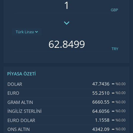
GBP
TRY
PIYASA ÖZETI
İsim, Kod
Fiyat, Değişim
47.7436
DOLAR
%0.00
55.2510
EURO
%0.00
6660.55
GRAM ALTIN
%0.00
64.6056
İNGILIZ STERLINI
%0.00
1.1558
EURO DOLAR
%0.00
4342.09
ONS ALTIN
%0.00