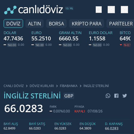
tema değiş
hesa
13. YIL
DÖVİZ
ALTIN
BORSA
KRİPTO PARA
PARİTELER
DOLAR
EURO
GRAM ALTIN
EURO DOLAR
BITCOI
47.7436
55.2510
6660.55
1.1558
64900
0.00
0.00
0.00
0.00
%0.00
%0.00
%0.00
%0.00
%-0.19
CANLI DÖVİZ
DÖVIZ KURLARI
FIBABANKA
İNGILIZ STERLINI
İNGILIZ STERLINI
GBP
66.0283
FARK
PİYASA
0.00
%0.00
07/08/26
KAPALI
BAYİ ALIŞ
BAYİ SATIŞ
EN YÜKSEK
EN DÜŞÜK
D. KAPANIŞ
66.0283
62.8499
66.0283
66.0283
64.3809