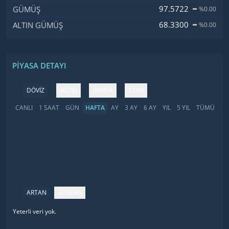
97.5722
GÜMÜŞ
%0.00
68.3300
ALTIN GÜMÜŞ
%0.00
PIYASA DETAYI
DÖVİZ
ALTIN
BORSA
COIN
CANLI
1 SAAT
GÜN
HAFTA
AY
3 AY
6 AY
YIL
5 YIL
TÜMÜ
ARTAN
AZALAN
Yeterli veri yok.
İsim
Fiyat
Değişim