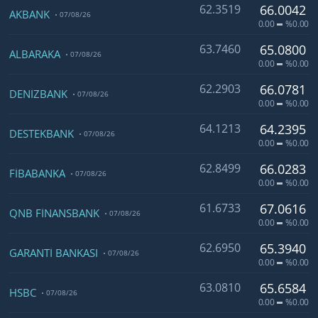
62.3519
66.0042
AKBANK
07/08/26
0.00
%0.00
63.7460
65.0800
ALBARAKA
07/08/26
0.00
%0.00
62.2903
66.0781
DENİZBANK
07/08/26
0.00
%0.00
64.1213
64.2395
DESTEKBANK
07/08/26
0.00
%0.00
62.8499
66.0283
FİBABANKA
07/08/26
0.00
%0.00
61.6733
67.0616
QNB FİNANSBANK
07/08/26
0.00
%0.00
62.6950
65.3940
GARANTİ BANKASI
07/08/26
0.00
%0.00
63.0810
65.6584
HSBC
07/08/26
0.00
%0.00