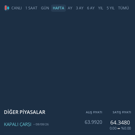
CANLI
1 SAAT
GÜN
HAFTA
AY
3 AY
6 AY
YIL
5 YIL
TÜMÜ
DİĞER PİYASALAR
ALIŞ FIYATI
SATIŞ FIYATI
63.9920
64.3480
KAPALI ÇARŞI
08/08/26
0.00
%0.00