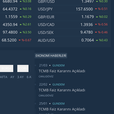
6680.94
1.3497
GBP/USD
%3.08
%0.30
64.4372
157.6500
USD/JPY
%0.16
%-0.51
1.1559
1.1679
GBP/EUR
%0.29
%0.02
4350.94
1.3936
USD/CAD
%2.61
%-0.56
97.4800
9.4780
USD/SEK
%3.50
%-0.46
68.5200
0.7064
AUD/USD
%-0.67
%0.43
EKONOMİ HABERLERİ
21/03
GUNDEM
BORSA
COIN
TCMB Faiz Kararını Açıkladı
CANLIDÖVİZ
AFTA
AY
3 AY
6 AY
YIL
5 YIL
TÜMÜ
22/02
GUNDEM
TCMB Faiz Kararını Açıkladı
CANLIDÖVİZ
25/01
GUNDEM
TCMB Faiz Kararını Açıkladı