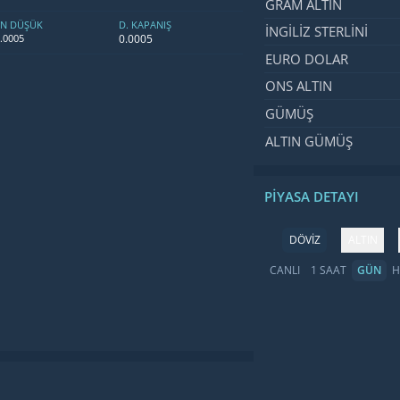
GRAM ALTIN
EN DÜŞÜK
D. KAPANIŞ
İNGILIZ STERLINI
0.0005
.0005
EURO DOLAR
ONS ALTIN
GÜMÜŞ
ALTIN GÜMÜŞ
PIYASA DETAYI
DÖVİZ
ALTIN
CANLI
1 SAAT
GÜN
H