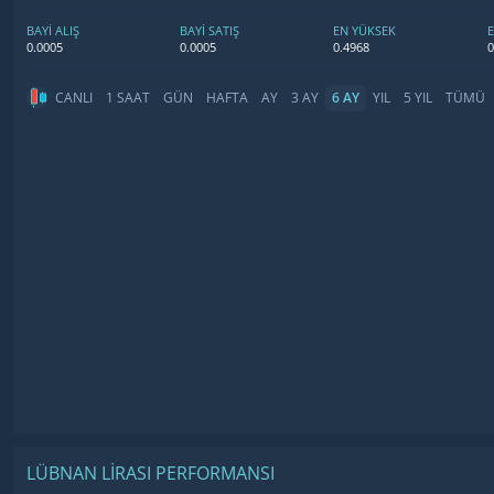
BAYİ ALIŞ
BAYİ SATIŞ
EN YÜKSEK
0.0005
0.0005
0.4968
0
CANLI
1 SAAT
GÜN
HAFTA
AY
3 AY
6 AY
YIL
5 YIL
TÜMÜ
LÜBNAN LIRASI PERFORMANSI