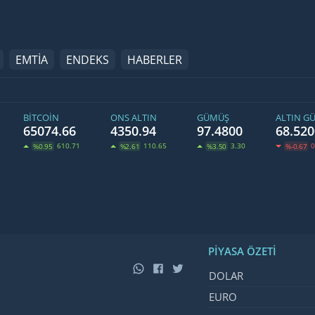
EMTİA
ENDEKS
HABERLER
BITCOIN
ONS ALTIN
GÜMÜŞ
ALTIN G
65074.66
4350.94
97.4800
68.520
610.71
110.65
3.30
0
%0.95
%2.61
%3.50
%-0.67
PIYASA ÖZETI
İsim, Kod
Fiyat, Değ
DOLAR
EURO