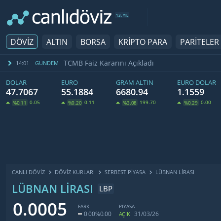
13. YIL
DÖVİZ
ALTIN
BORSA
KRİPTO PARA
PARİTELER
TCMB Faiz Kararını Açıkladı
14:01
GUNDEM
DOLAR
EURO
GRAM ALTIN
EURO DOLAR
47.7067
55.1884
6680.94
1.1559
0.05
0.11
199.70
0.00
%0.11
%0.20
%3.08
%0.29
CANLI DÖVİZ
DÖVIZ KURLARI
SERBEST PIYASA
LÜBNAN LIRASI
LÜBNAN LIRASI
LBP
0.0005
FARK
PİYASA
0.00
%0.00
31/03/26
AÇIK