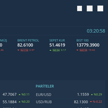
tema değiş
hesa
03:20:59
ÜMÜŞ
BRENT PETROL
SEPET KUR
BIST 100
0
82.6100
51.4619
13779.3900
.46
0.97
0.17
19.43
%-1.16
%0.34
%-0.14
PARITELER
işim
İsim, Kod
Fiyat, Değişim
47.7067
1.1559
EUR/USD
%0.11
%0.29
55.1884
82.1300
USD/RUB
%0.20
%-0.22