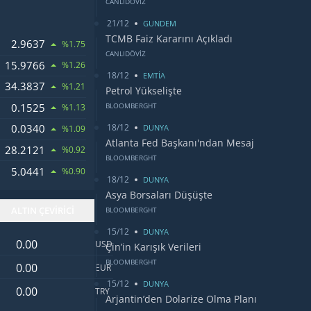
CANLIDÖVİZ
21/12
GUNDEM
TCMB Faiz Kararını Açıkladı
2.9637
ANDI
%1.75
CANLIDÖVİZ
15.9766
%1.26
18/12
EMTİA
34.3837
%1.21
Petrol Yükselişte
0.1525
BLOOMBERGHT
%1.13
18/12
0.0340
WONU
DUNYA
%1.09
Atlanta Fed Başkanı'ndan Mesaj
28.2121
DOLARI
%0.92
BLOOMBERGHT
5.0441
U
%0.90
18/12
DUNYA
Asya Borsaları Düşüşte
ALTIN ÇEVİRİCİ
BLOOMBERGHT
15/12
DUNYA
Dolar değeri
USD
Çin’in Karışık Verileri
Euro değeri
BLOOMBERGHT
EUR
15/12
DUNYA
Türk Lirası değeri
TRY
Arjantin’den Dolarize Olma Planı