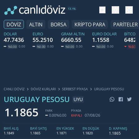
tema değiş
hesa
13. YIL
DÖVİZ
ALTIN
BORSA
KRİPTO PARA
PARİTELER
DOLAR
EURO
GRAM ALTIN
EURO DOLAR
BITCOI
47.7436
55.2510
6660.55
1.1558
64829
0.00
0.00
0.00
0.00
%0.00
%0.00
%0.00
%0.00
%-0.30
CANLI DÖVİZ
DÖVIZ KURLARI
SERBEST PIYASA
URUGUAY PESOSU
URUGUAY PESOSU
UYU
1.1865
FARK
PİYASA
0.00
%0.00
07/08/26
KAPALI
BAYİ ALIŞ
BAYİ SATIŞ
EN YÜKSEK
EN DÜŞÜK
D. KAPANIŞ
1.1865
1.1849
1.1865
1.1871
1.1820