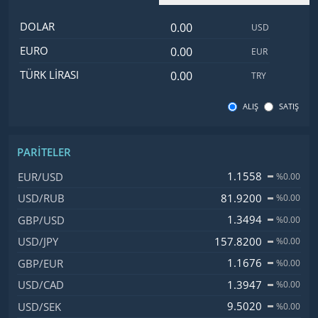
Dolar değeri
İsim
Değer
Kod
DOLAR
USD
Euro değeri
EURO
EUR
Türk Lirası değeri
TÜRK LIRASI
TRY
ALIŞ
SATIŞ
PARITELER
İsim, Kod
Fiyat, Değişim
1.1558
EUR/USD
%0.00
81.9200
USD/RUB
%0.00
1.3494
GBP/USD
%0.00
157.8200
USD/JPY
%0.00
1.1676
GBP/EUR
%0.00
1.3947
USD/CAD
%0.00
9.5020
USD/SEK
%0.00