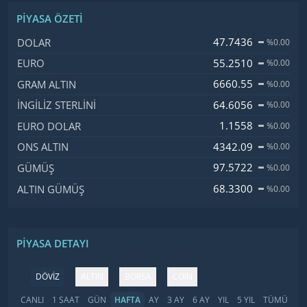
PIYASA ÖZETI
İsim, Kod
Fiyat, Değişim
47.7436
DOLAR
%0.00
55.2510
EURO
%0.00
6660.55
GRAM ALTIN
%0.00
64.6056
İNGILIZ STERLINI
%0.00
1.1558
EURO DOLAR
%0.00
4342.09
ONS ALTIN
%0.00
97.5722
GÜMÜŞ
%0.00
68.3300
ALTIN GÜMÜŞ
%0.00
PIYASA DETAYI
DÖVİZ
ALTIN
BORSA
COIN
CANLI
1 SAAT
GÜN
HAFTA
AY
3 AY
6 AY
YIL
5 YIL
TÜMÜ