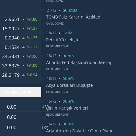
CANLIDÖVİZ
21/12
GUNDEM
TCMB Faiz Kararını Açıkladı
2.9651
ANDI
%1.80
CANLIDÖVİZ
15.9927
%1.37
18/12
EMTİA
0.0340
WONU
%1.25
Petrol Yükselişte
0.1524
BLOOMBERGHT
%1.11
18/12
34.3331
DUNYA
%1.06
Atlanta Fed Başkanı'ndan Mesaj
33.8375
LARI
%1.00
BLOOMBERGHT
28.2179
DOLARI
%0.94
18/12
DUNYA
Asya Borsaları Düşüşte
ALTIN ÇEVİRİCİ
BLOOMBERGHT
15/12
DUNYA
Dolar değeri
USD
Çin’in Karışık Verileri
Euro değeri
BLOOMBERGHT
EUR
15/12
DUNYA
Türk Lirası değeri
TRY
Arjantin’den Dolarize Olma Planı