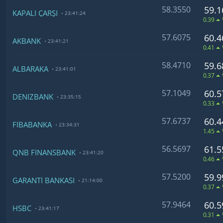
58.3550
59.1
KAPALI ÇARŞI
23:41:24
0.39
57.6075
60.4
AKBANK
23:41:21
0.41
58.4710
59.6
ALBARAKA
23:41:01
0.37
57.1049
60.5
DENİZBANK
23:35:15
0.33
57.6737
60.4
FİBABANKA
23:34:31
1.45
56.5697
61.5
QNB FİNANSBANK
23:41:20
0.46
57.5200
59.9
GARANTİ BANKASI
21:14:00
0.37
57.9464
60.5
HSBC
23:41:17
0.31