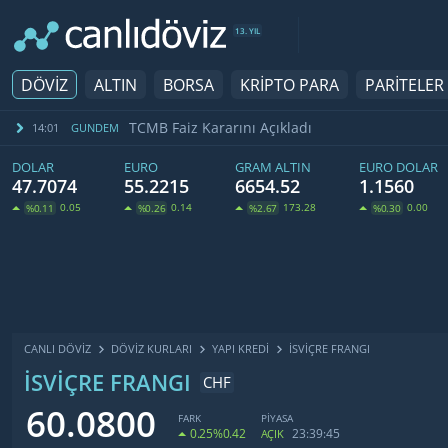
13. YIL
DÖVİZ
ALTIN
BORSA
KRİPTO PARA
PARİTELER
TCMB Faiz Kararını Açıkladı
14:01
GUNDEM
DOLAR
EURO
GRAM ALTIN
EURO DOLAR
47.7074
55.2215
6654.52
1.1560
0.05
0.14
173.28
0.00
%0.11
%0.26
%2.67
%0.30
CANLI DÖVİZ
DÖVIZ KURLARI
YAPI KREDI
İSVIÇRE FRANGI
İSVIÇRE FRANGI
CHF
60.0800
FARK
PİYASA
0.25
%0.42
23:39:45
AÇIK