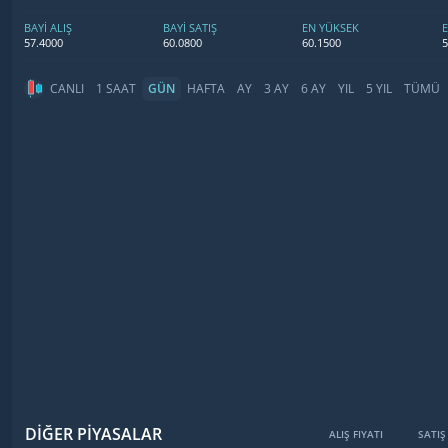
BAYİ ALIŞ
BAYİ SATIŞ
EN YÜKSEK
57.4000
60.0800
60.1500
5
CANLI
1 SAAT
GÜN
HAFTA
AY
3 AY
6 AY
YIL
5 YIL
TÜMÜ
DİĞER PİYASALAR
ALIŞ FIYATI
SATIŞ