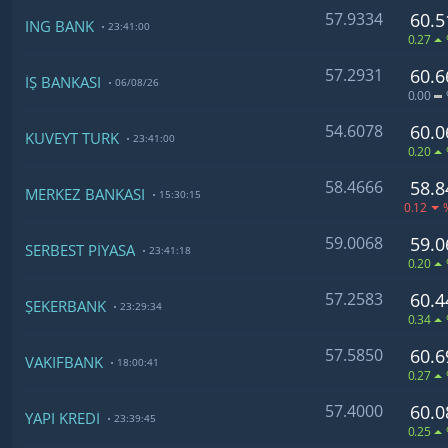
57.9334
60.5
ING BANK
23:41:00
0.27
57.2931
60.6
İŞ BANKASI
06/08/26
0.00
54.6078
60.0
KUVEYT TÜRK
23:41:00
0.20
58.4666
58.8
MERKEZ BANKASI
15:30:15
0.12
59.0068
59.0
SERBEST PİYASA
23:41:18
0.20
57.2583
60.4
ŞEKERBANK
23:29:34
0.34
57.5850
60.6
VAKIFBANK
18:00:41
0.27
57.4000
60.0
YAPI KREDİ
23:39:45
0.25