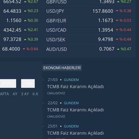
6654.52
1.3493
GBP/USD
%2.67
%0.27
64.4833
157.8600
USD/JPY
%0.23
%-0.38
1.1560
1.1673
GBP/EUR
%0.30
%-0.03
4342.45
1.3954
USD/CAD
%2.41
%-0.44
97.3728
9.4798
USD/SEK
%3.39
%-0.44
68.4000
0.7067
AUD/USD
%-0.84
%0.47
EKONOMİ HABERLERİ
21/03
GUNDEM
BORSA
COIN
TCMB Faiz Kararını Açıkladı
CANLIDÖVİZ
AFTA
AY
3 AY
6 AY
YIL
5 YIL
TÜMÜ
22/02
GUNDEM
TCMB Faiz Kararını Açıkladı
CANLIDÖVİZ
25/01
GUNDEM
TCMB Faiz Kararını Açıkladı