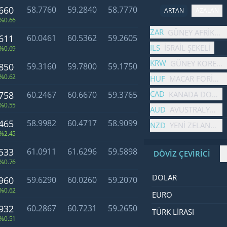
660
58.7760
59.2840
58.7770
ARTAN
AZALAN
%0.66
İsim
Fiyat
Değişim
ZAR
GÜNEY AFRIKA R
611
60.0461
60.5362
59.2605
ILS
İSRAIL ŞEKELI
%0.69
KRW
GÜNEY KORE 
850
59.3160
59.7800
59.1750
%0.62
HUF
MACAR FORINTI
CAD
KANADA DOLARI
758
60.2467
60.6670
59.3765
%0.55
AUD
AVUSTRALYA DO
465
58.9982
60.4717
58.9099
NZD
YENI ZELANDA 
%2.45
533
61.0911
61.6296
59.5898
DÖVİZ ÇEVİRİCİ
%0.76
İsim
Değer
Kod
DOLAR
960
59.6290
60.0260
59.2070
%0.62
EURO
932
60.2867
60.7231
59.2650
TÜRK LIRASI
%0.51