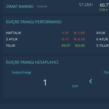
57.2841
60.7
ZİRAAT BANKASI
18:05:39
0.28
İSVIÇRE FRANGI PERFORMANSI
-1.01
%-1.69
HAFTALIK
AYLIK
-0.11
%-0.18
3 AYLIK
6 AYLIK
59.07
%0.00
YILLIK
5 YILLIK
İSVIÇRE FRANGI HESAPLAYICI
İsviçre Frangı
CHF