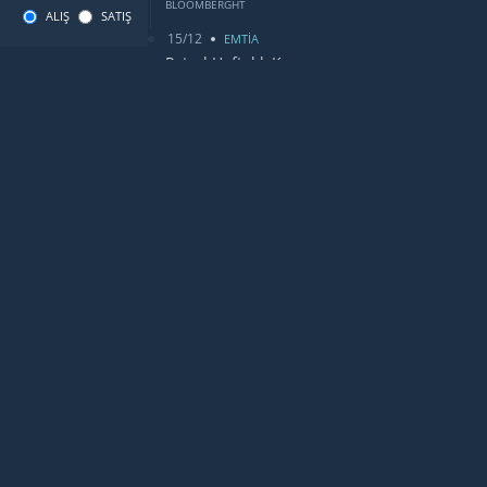
BLOOMBERGHT
ALIŞ
SATIŞ
15/12
EMTİA
Petrol Haftalık Kazancı
BLOOMBERGHT
13/12
DUNYA
Bugün Gözler Fed Faiz Kararında
CANLIDÖVİZ