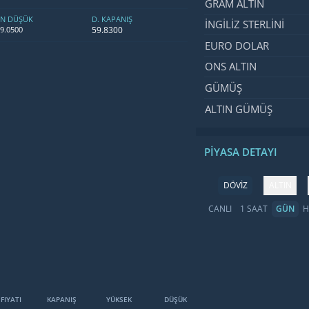
GRAM ALTIN
EN DÜŞÜK
D. KAPANIŞ
İNGILIZ STERLINI
59.8300
9.0500
EURO DOLAR
ONS ALTIN
GÜMÜŞ
ALTIN GÜMÜŞ
PIYASA DETAYI
DÖVİZ
ALTIN
CANLI
1 SAAT
GÜN
H
 FIYATI
KAPANIŞ
YÜKSEK
DÜŞÜK