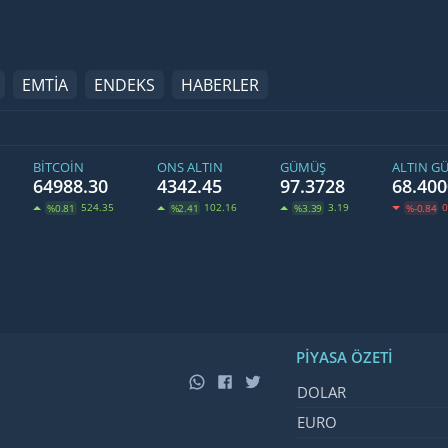
EMTİA
ENDEKS
HABERLER
BITCOIN
ONS ALTIN
GÜMÜŞ
ALTIN G
64988.30
4342.45
97.3728
68.400
524.35
102.16
3.19
0
%0.81
%2.41
%3.39
%-0.84
PIYASA ÖZETI
İsim, Kod
Fiyat, Değ
DOLAR
EURO