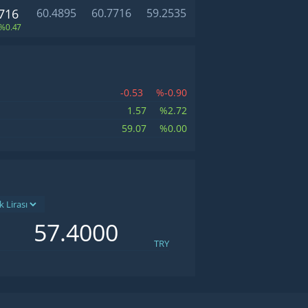
716
60.4895
60.7716
59.2535
%0.47
-0.53
%-0.90
1.57
%2.72
59.07
%0.00
TRY