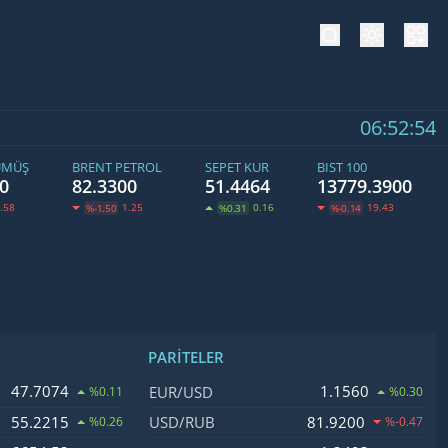
tema değiş
hesa
06:52:54
ÜMÜŞ
BRENT PETROL
SEPET KUR
BIST 100
0
82.3300
51.4464
13779.3900
.58
1.25
0.16
19.43
%-1.50
%0.31
%-0.14
PARITELER
işim
İsim, Kod
Fiyat, Değişim
47.7074
1.1560
EUR/USD
%0.11
%0.30
55.2215
81.9200
USD/RUB
%0.26
%-0.47