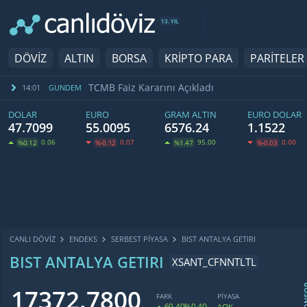
13. YIL
DÖVİZ
ALTIN
BORSA
KRİPTO PARA
PARİTELER
TCMB Faiz Kararını Açıkladı
14:01
GUNDEM
DOLAR
EURO
GRAM ALTIN
EURO DOLAR
47.7099
55.0095
6576.24
1.1522
0.06
0.07
95.00
0.00
%0.12
%-0.12
%1.47
%-0.03
CANLI DÖVİZ
ENDEKS
SERBEST PIYASA
BIST ANTALYA GETIRI
BIST ANTALYA GETIRI
XSANT_CFNNTLTL
SPO
17372.7800
FARK
PİYASA
69.40
%0.40
AÇIK