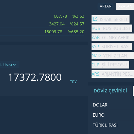
ARTAN
AZALAN
607.78
%3.63
İsim
Fiyat
Değişim
ILS
İSRAIL ŞEKELI
3427.04
%24.57
RUB
RUS RUBLESI
15009.78
%635.20
ZAR
GÜNEY AFRIKA
SYP
SURIYE LIRASI
NZD
YENI ZELANDA
CLP
ŞILI PESOSU
ARS
ARJANTIN PES
TRY
DÖVİZ ÇEVİRİCİ
İsim
Değer
Kod
DOLAR
EURO
TÜRK LIRASI