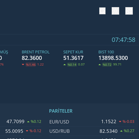
tema değiş
hesa
07:47:59
ÜMÜŞ
BRENT PETROL
SEPET KUR
BIST 100
0
82.3600
51.3617
13898.5300
.76
1.22
0.07
99.71
%-1.46
%0.14
%0.72
PARITELER
ğişim
İsim, Kod
Fiyat, Değişim
47.7099
1.1522
EUR/USD
%0.12
%-0.03
55.0095
82.5340
USD/RUB
%-0.12
%0.27