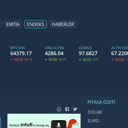
EMTİA
ENDEKS
HABERLER
BITCOIN
ONS ALTIN
GÜMÜŞ
ALTIN G
64379.17
4286.04
97.6827
67.220
84.78
45.75
3.50
1
%-0.13
%1.08
%3.72
%-2.55
PIYASA ÖZETI
İsim, Kod
Fiyat, De
DOLAR
NSOR
EURO