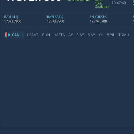
10:47:40
15dk.
Gecikmeli
BAYİ ALIŞ
BAYİ SATIŞ
EN YÜKSEK
17372.7800
17372.7800
17574.5700
CANLI
1 SAAT
GÜN
HAFTA
AY
3 AY
6 AY
YIL
5 YIL
TÜMÜ