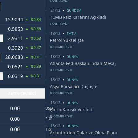
CANLIDÖVİZ
21/12
GUNDEM
TCMB Faiz Kararını Açıkladı
15.9094
%0.84
CANLIDÖVİZ
0.5853
%0.66
18/12
EMTİA
2.9311
 RANDI
%0.63
Petrol Yükselişte
0.3920
BLOOMBERGHT
%0.47
18/12
28.0688
 DOLARI
DUNYA
%0.41
Atlanta Fed Başkanı'ndan Mesaj
0.0521
%0.39
BLOOMBERGHT
0.0319
OSU
%0.31
18/12
DUNYA
Asya Borsaları Düşüşte
ALTIN ÇEVİRİCİ
BLOOMBERGHT
15/12
DUNYA
Dolar değeri
USD
Çin’in Karışık Verileri
Euro değeri
BLOOMBERGHT
EUR
15/12
DUNYA
Türk Lirası değeri
TRY
Arjantin’den Dolarize Olma Planı