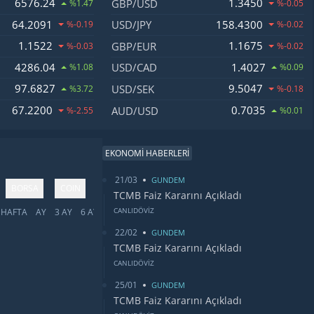
6576.24
1.3450
GBP/USD
%1.47
%-0.05
64.2091
158.4300
USD/JPY
%-0.19
%-0.02
1.1522
1.1675
GBP/EUR
%-0.03
%-0.02
4286.04
1.4027
USD/CAD
%1.08
%0.09
97.6827
9.5047
USD/SEK
%3.72
%-0.18
67.2200
0.7035
AUD/USD
%-2.55
%0.01
EKONOMİ HABERLERİ
21/03
GUNDEM
BORSA
COIN
TCMB Faiz Kararını Açıkladı
CANLIDÖVİZ
HAFTA
AY
3 AY
6 AY
YIL
5 YIL
TÜMÜ
22/02
GUNDEM
TCMB Faiz Kararını Açıkladı
CANLIDÖVİZ
25/01
GUNDEM
TCMB Faiz Kararını Açıkladı