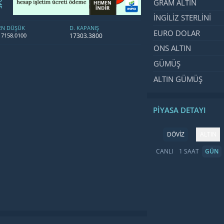
GRAM ALTIN
İNGILIZ STERLINI
EN DÜŞÜK
D. KAPANIŞ
EURO DOLAR
17303.3800
17158.0100
ONS ALTIN
GÜMÜŞ
ALTIN GÜMÜŞ
PIYASA DETAYI
DÖVİZ
ALTIN
CANLI
1 SAAT
GÜN