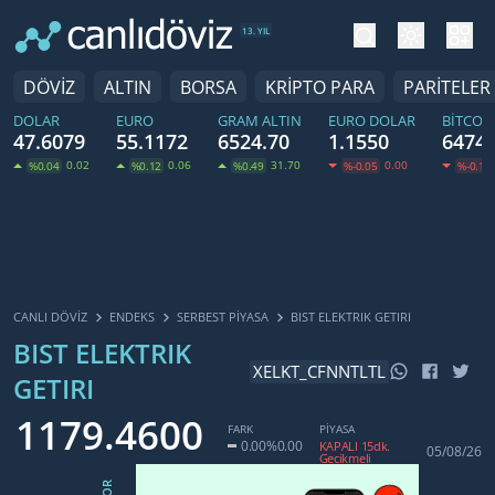
tema değiş
hesa
13. YIL
DÖVİZ
ALTIN
BORSA
KRİPTO PARA
PARİTELER
DOLAR
EURO
GRAM ALTIN
EURO DOLAR
BITCOI
47.6079
55.1172
6524.70
1.1550
64745
0.02
0.06
31.70
0.00
%0.04
%0.12
%0.49
%-0.05
%-0.16
CANLI DÖVİZ
ENDEKS
SERBEST PIYASA
BIST ELEKTRIK GETIRI
BIST ELEKTRIK
XELKT_CFNNTLTL
GETIRI
1179.4600
FARK
PİYASA
0.00
%0.00
KAPALI 15dk.
05/08/26
Gecikmeli