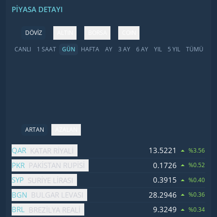
PIYASA DETAYI
DÖVİZ
ALTIN
BORSA
COIN
CANLI
1 SAAT
GÜN
HAFTA
AY
3 AY
6 AY
YIL
5 YIL
TÜMÜ
ARTAN
AZALAN
İsim
Fiyat
Değişim
QAR
13.5221
KATAR RIYALI
%3.56
PKR
0.1726
PAKISTAN RUPISI
%0.52
SYP
0.3915
SURIYE LIRASI
%0.40
BGN
28.2946
BULGAR LEVASI
%0.36
BRL
9.3249
BREZILYA REALI
%0.34