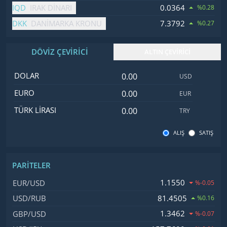
IQD
0.0364
IRAK DINARI
%0.28
DKK
7.3792
DANIMARKA KRONU
%0.27
DÖVİZ ÇEVİRİCİ
ALTIN ÇEVİRİCİ
Dolar değeri
İsim
Değer
Kod
DOLAR
USD
Euro değeri
EURO
EUR
Türk Lirası değeri
TÜRK LIRASI
TRY
ALIŞ
SATIŞ
PARITELER
İsim, Kod
Fiyat, Değişim
1.1550
EUR/USD
%-0.05
81.4505
USD/RUB
%0.16
1.3462
GBP/USD
%-0.07