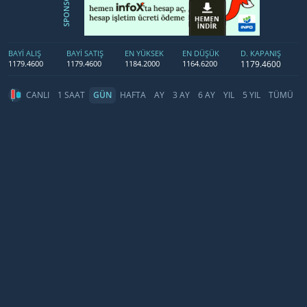
SPONSOR
BAYİ ALIŞ
BAYİ SATIŞ
EN YÜKSEK
EN DÜŞÜK
D. KAPANIŞ
1179.4600
1179.4600
1179.4600
1184.2000
1164.6200
CANLI
1 SAAT
GÜN
HAFTA
AY
3 AY
6 AY
YIL
5 YIL
TÜMÜ