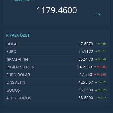
TRY
PIYASA ÖZETI
İsim, Kod
Fiyat, Değişim
47.6079
DOLAR
%0.04
55.1172
EURO
%0.12
6524.70
GRAM ALTIN
%0.49
64.2953
İNGILIZ STERLINI
%-0.03
1.1550
EURO DOLAR
%-0.05
4258.67
ONS ALTIN
%0.26
95.0900
GÜMÜŞ
%0.23
68.6000
ALTIN GÜMÜŞ
%0.15