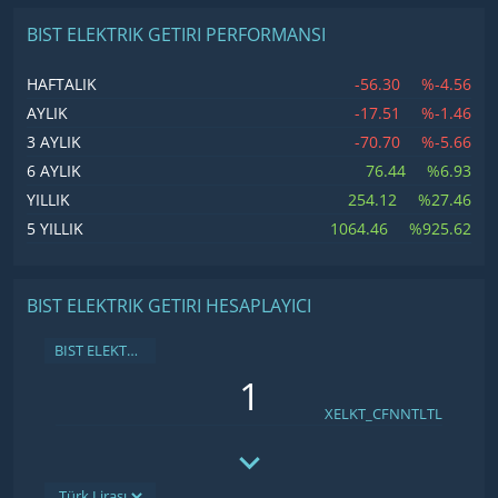
BIST ELEKTRIK GETIRI PERFORMANSI
-56.30
%-4.56
HAFTALIK
-17.51
%-1.46
AYLIK
-70.70
%-5.66
3 AYLIK
76.44
%6.93
6 AYLIK
254.12
%27.46
YILLIK
1064.46
%925.62
5 YILLIK
BIST ELEKTRIK GETIRI HESAPLAYICI
BIST ELEKTRIK GETIRI
XELKT_CFNNTLTL