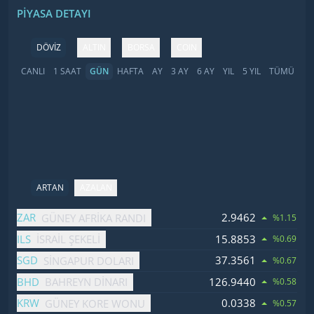
PIYASA DETAYI
DÖVİZ
ALTIN
BORSA
COIN
CANLI
1 SAAT
GÜN
HAFTA
AY
3 AY
6 AY
YIL
5 YIL
TÜMÜ
ARTAN
AZALAN
İsim
Fiyat
Değişim
ZAR
2.9462
GÜNEY AFRIKA RANDI
%1.15
ILS
15.8853
İSRAIL ŞEKELI
%0.69
SGD
37.3561
SINGAPUR DOLARI
%0.67
BHD
126.9440
BAHREYN DINARI
%0.58
KRW
0.0338
GÜNEY KORE WONU
%0.57