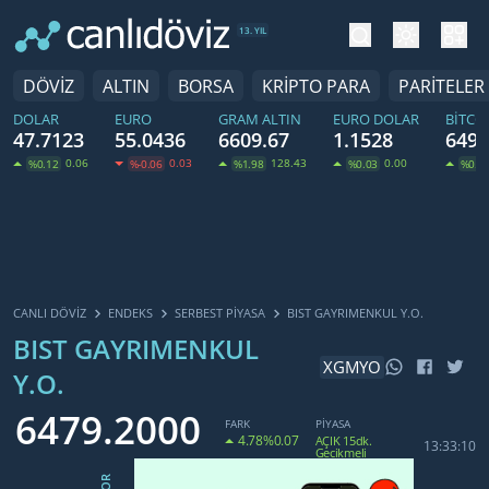
tema değiş
hesa
13. YIL
DÖVİZ
ALTIN
BORSA
KRİPTO PARA
PARİTELER
DOLAR
EURO
GRAM ALTIN
EURO DOLAR
BITCO
47.7123
55.0436
6609.67
1.1528
6492
0.06
0.03
128.43
0.00
%0.12
%-0.06
%1.98
%0.03
%0.7
CANLI DÖVİZ
ENDEKS
SERBEST PIYASA
BIST GAYRIMENKUL Y.O.
BIST GAYRIMENKUL
XGMYO
Y.O.
6479.2000
FARK
PİYASA
4.78
%0.07
AÇIK 15dk.
13:33:10
Gecikmeli