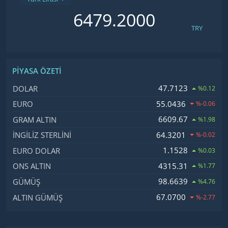
TRY
PIYASA ÖZETI
İsim, Kod
Fiyat, Değişim
47.7123
DOLAR
%0.12
55.0436
EURO
%-0.06
6609.67
GRAM ALTIN
%1.98
64.3201
İNGILIZ STERLINI
%-0.02
1.1528
EURO DOLAR
%0.03
4315.31
ONS ALTIN
%1.77
98.6639
GÜMÜŞ
%4.76
67.0700
ALTIN GÜMÜŞ
%-2.77