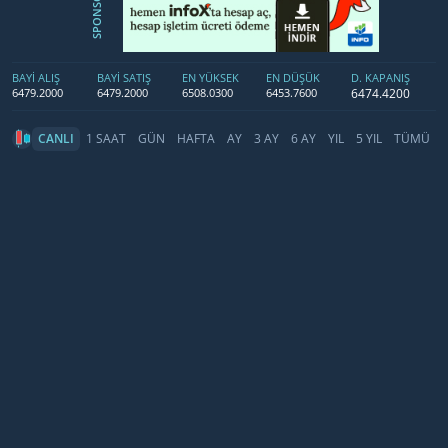
SPONSOR
BAYİ ALIŞ
BAYİ SATIŞ
EN YÜKSEK
EN DÜŞÜK
D. KAPANIŞ
6474.4200
6479.2000
6479.2000
6508.0300
6453.7600
CANLI
1 SAAT
GÜN
HAFTA
AY
3 AY
6 AY
YIL
5 YIL
TÜMÜ