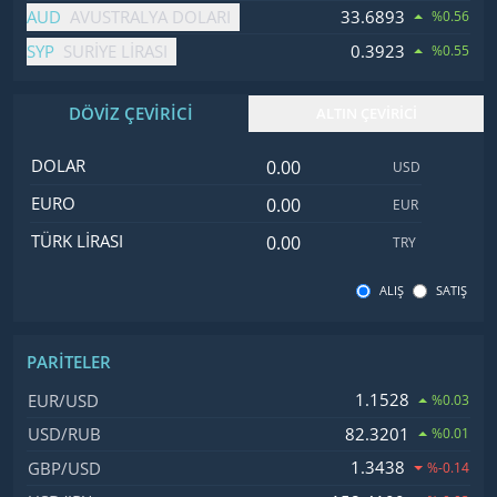
AUD
33.6893
AVUSTRALYA DOLARI
%0.56
SYP
0.3923
SURIYE LIRASI
%0.55
DÖVİZ ÇEVİRİCİ
ALTIN ÇEVİRİCİ
Dolar değeri
İsim
Değer
Kod
DOLAR
USD
Euro değeri
EURO
EUR
Türk Lirası değeri
TÜRK LIRASI
TRY
ALIŞ
SATIŞ
PARITELER
İsim, Kod
Fiyat, Değişim
1.1528
EUR/USD
%0.03
82.3201
USD/RUB
%0.01
1.3438
GBP/USD
%-0.14