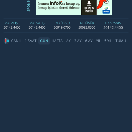
SPONSOR
BAYİ ALIŞ
BAYİ SATIŞ
EN YÜKSEK
EN DÜŞÜK
D. KAPANIŞ
50142.4400
50142.4400
50142.4400
50919.0700
50083.0300
CANLI
1 SAAT
GÜN
HAFTA
AY
3 AY
6 AY
YIL
5 YIL
TÜMÜ