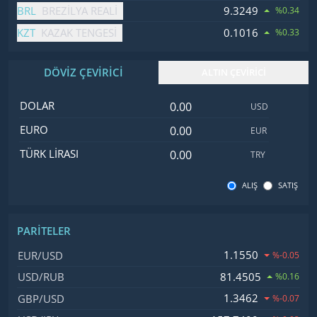
BRL
9.3249
BREZILYA REALI
%0.34
KZT
0.1016
KAZAK TENGESI
%0.33
DÖVİZ ÇEVİRİCİ
ALTIN ÇEVİRİCİ
Dolar değeri
İsim
Değer
Kod
DOLAR
USD
Euro değeri
EURO
EUR
Türk Lirası değeri
TÜRK LIRASI
TRY
ALIŞ
SATIŞ
PARITELER
İsim, Kod
Fiyat, Değişim
1.1550
EUR/USD
%-0.05
81.4505
USD/RUB
%0.16
1.3462
GBP/USD
%-0.07