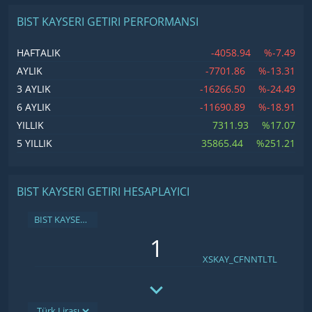
BIST KAYSERI GETIRI PERFORMANSI
-4058.94
%-7.49
HAFTALIK
-7701.86
%-13.31
AYLIK
-16266.50
%-24.49
3 AYLIK
-11690.89
%-18.91
6 AYLIK
7311.93
%17.07
YILLIK
35865.44
%251.21
5 YILLIK
BIST KAYSERI GETIRI HESAPLAYICI
BIST KAYSERI GETIRI
XSKAY_CFNNTLTL