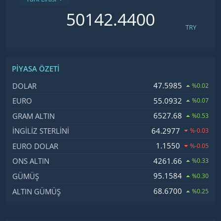
TRY
PIYASA ÖZETI
İsim, Kod
Fiyat, Değişim
47.5985
DOLAR
%0.02
55.0932
EURO
%0.07
6527.68
GRAM ALTIN
%0.53
64.2977
İNGILIZ STERLINI
%-0.03
1.1550
EURO DOLAR
%-0.05
4261.66
ONS ALTIN
%0.33
95.1584
GÜMÜŞ
%0.30
68.6700
ALTIN GÜMÜŞ
%0.25