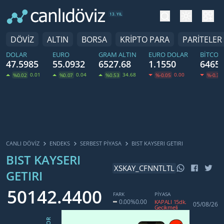
tema değiş
hesa
13. YIL
DÖVİZ
ALTIN
BORSA
KRİPTO PARA
PARİTELER
DOLAR
EURO
GRAM ALTIN
EURO DOLAR
BITCOI
47.5985
55.0932
6527.68
1.1550
64653
0.01
0.04
34.68
0.00
%0.02
%0.07
%0.53
%-0.05
%-0.31
CANLI DÖVİZ
ENDEKS
SERBEST PIYASA
BIST KAYSERI GETIRI
BIST KAYSERI
XSKAY_CFNNTLTL
GETIRI
50142.4400
FARK
PİYASA
0.00
%0.00
KAPALI 15dk.
05/08/26
Gecikmeli