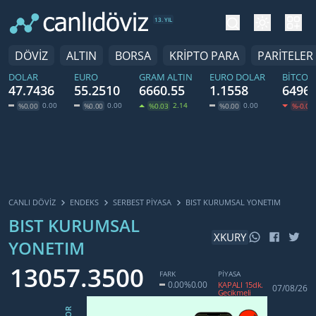
tema değiş
hesa
13. YIL
DÖVİZ
ALTIN
BORSA
KRİPTO PARA
PARİTELER
DOLAR
EURO
GRAM ALTIN
EURO DOLAR
BITCOI
47.7436
55.2510
6660.55
1.1558
64966
0.00
0.00
2.14
0.00
%0.00
%0.00
%0.03
%0.00
%-0.05
CANLI DÖVİZ
ENDEKS
SERBEST PIYASA
BIST KURUMSAL YONETIM
BIST KURUMSAL
XKURY
YONETIM
13057.3500
FARK
PİYASA
0.00
%0.00
KAPALI 15dk.
07/08/26
Gecikmeli