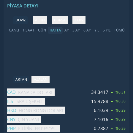
PIYASA DETAYI
DÖVİZ
ALTIN
BORSA
COIN
CANLI
1 SAAT
GÜN
HAFTA
AY
3 AY
6 AY
YIL
5 YIL
TÜMÜ
ARTAN
AZALAN
İsim
Fiyat
Değişim
CAD
34.3417
KANADA DOLARI
%0.31
ILS
15.9788
İSRAIL ŞEKELI
%0.30
HKD
6.1039
HONG KONG DOLARI
%0.29
CNY
7.1016
ÇIN YUANI
%0.29
PHP
0.7887
FILIPINLER PESOSU
%0.29