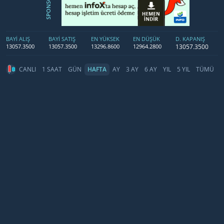
SPONSOR
BAYİ ALIŞ
BAYİ SATIŞ
EN YÜKSEK
EN DÜŞÜK
D. KAPANIŞ
13057.3500
13057.3500
13057.3500
13296.8600
12964.2800
CANLI
1 SAAT
GÜN
HAFTA
AY
3 AY
6 AY
YIL
5 YIL
TÜMÜ