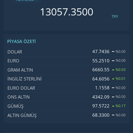
TRY
PIYASA ÖZETI
İsim, Kod
Fiyat, Değişim
47.7436
DOLAR
%0.00
55.2510
EURO
%0.00
6660.55
GRAM ALTIN
%0.03
64.6056
İNGILIZ STERLINI
%0.01
1.1558
EURO DOLAR
%0.00
4342.09
ONS ALTIN
%0.00
97.5722
GÜMÜŞ
%0.17
68.3300
ALTIN GÜMÜŞ
%0.00