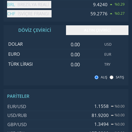
BRL
9.4240
BREZILYA REALI
%0.29
CHF
59.2776
İSVIÇRE FRANGI
%0.27
DÖVİZ ÇEVİRİCİ
ALTIN ÇEVİRİCİ
Dolar değeri
İsim
Değer
Kod
DOLAR
USD
Euro değeri
EURO
EUR
Türk Lirası değeri
TÜRK LIRASI
TRY
ALIŞ
SATIŞ
PARITELER
İsim, Kod
Fiyat, Değişim
1.1558
EUR/USD
%0.00
81.9200
USD/RUB
%0.00
1.3494
GBP/USD
%0.00