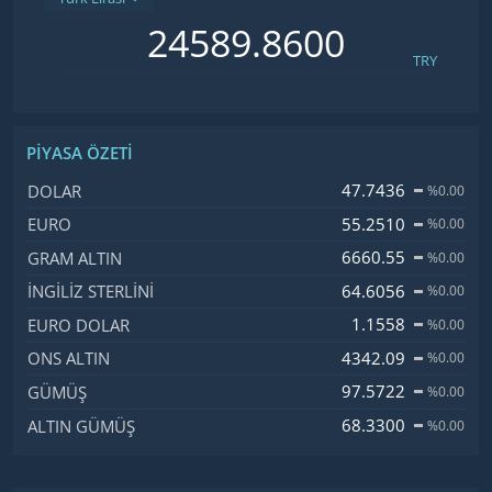
TRY
PIYASA ÖZETI
İsim, Kod
Fiyat, Değişim
47.7436
DOLAR
%0.00
55.2510
EURO
%0.00
6660.55
GRAM ALTIN
%0.00
64.6056
İNGILIZ STERLINI
%0.00
1.1558
EURO DOLAR
%0.00
4342.09
ONS ALTIN
%0.00
97.5722
GÜMÜŞ
%0.00
68.3300
ALTIN GÜMÜŞ
%0.00