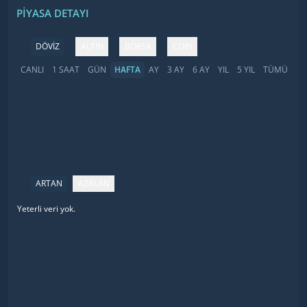
PIYASA DETAYI
DÖVİZ
ALTIN
BORSA
COIN
CANLI
1 SAAT
GÜN
HAFTA
AY
3 AY
6 AY
YIL
5 YIL
TÜMÜ
ARTAN
AZALAN
Yeterli veri yok.
İsim
Fiyat
Değişim