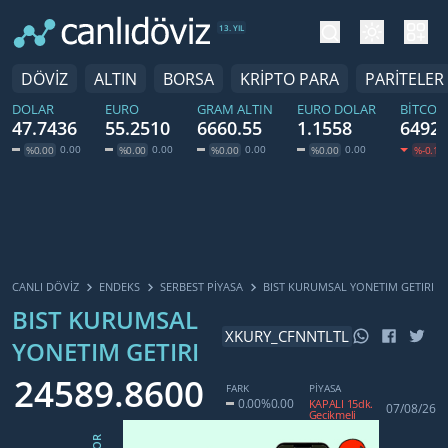
tema değiş
hesa
13. YIL
DÖVİZ
ALTIN
BORSA
KRİPTO PARA
PARİTELER
DOLAR
EURO
GRAM ALTIN
EURO DOLAR
BITCOI
47.7436
55.2510
6660.55
1.1558
64924
0.00
0.00
0.00
0.00
%0.00
%0.00
%0.00
%0.00
%-0.16
CANLI DÖVİZ
ENDEKS
SERBEST PIYASA
BIST KURUMSAL YONETIM GETIRI
BIST KURUMSAL
XKURY_CFNNTLTL
YONETIM GETIRI
24589.8600
FARK
PİYASA
0.00
%0.00
KAPALI 15dk.
07/08/26
Gecikmeli