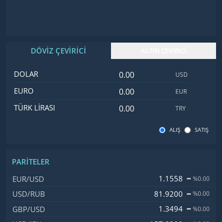
DÖVİZ ÇEVİRİCİ
ALTIN ÇEVİRİCİ
Dolar değeri
İsim
Değer
Kod
DOLAR
USD
Euro değeri
EURO
EUR
Türk Lirası değeri
TÜRK LIRASI
TRY
ALIŞ
SATIŞ
PARITELER
İsim, Kod
Fiyat, Değişim
1.1558
EUR/USD
%0.00
81.9200
USD/RUB
%0.00
1.3494
GBP/USD
%0.00