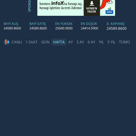
SPONSOR
BAYİ ALIŞ
BAYİ SATIŞ
EN YÜKSEK
EN DÜŞÜK
D. KAPANIŞ
24589.8600
24589.8600
24589.8600
25040.9000
24414.5900
CANLI
1 SAAT
GÜN
HAFTA
AY
3 AY
6 AY
YIL
5 YIL
TÜMÜ