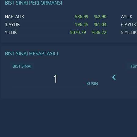
BIST SINAI PERFORMANSI
536.99
%2.90
HAFTALIK
AYLIK
196.45
%1.04
3 AYLIK
6 AYLIK
5070.79
%36.22
YILLIK
5 YILLIK
BIST SINAI HESAPLAYICI
BIST SINAI
XUSIN