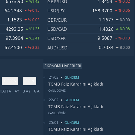
6573.90
1.3454
GBP/USD
%1.43
%-0.02
64.2348
158.3700
USD/JPY
%-0.15
%-0.06
1.1523
1.1677
GBP/EUR
%-0.02
%0.00
4293.25
1.4026
USD/CAD
%1.25
%0.08
97.3904
9.5087
USD/SEK
%3.41
%-0.13
67.4500
0.7034
AUD/USD
%-2.22
%0.00
EKONOMİ HABERLERİ
21/03
GUNDEM
BORSA
COIN
TCMB Faiz Kararını Açıkladı
CANLIDÖVİZ
HAFTA
AY
3 AY
6 AY
YIL
5 YIL
TÜMÜ
22/02
GUNDEM
TCMB Faiz Kararını Açıkladı
CANLIDÖVİZ
25/01
GUNDEM
TCMB Faiz Kararını Açıkladı