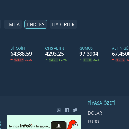
EMTİA
ENDEKS
HABERLER
BITCOIN
ONS ALTIN
GÜMÜŞ
ALTIN G
64388.59
4293.25
97.3904
67.450
75.36
52.96
3.21
1
%-0.12
%1.25
%3.41
%-2.22
PIYASA ÖZETI
İsim, Kod
Fiyat, De
DOLAR
SOR
EURO