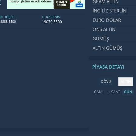
GRAM ALTIN
İNGILIZ STERLINI
EN DÜŞÜK
D. KAPANIŞ
EURO DOLAR
19070.5500
18888.5500
ONS ALTIN
GÜMÜŞ
ALTIN GÜMÜŞ
PIYASA DETAYI
DÖVİZ
ALTIN
CANLI
1 SAAT
GÜN