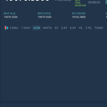
06/08/26
15dk.
Gecikmeli
BAYİ ALIŞ
BAYİ SATIŞ
EN YÜKSEK
19070.5500
19070.5500
19102.5800
CANLI
1 SAAT
GÜN
HAFTA
AY
3 AY
6 AY
YIL
5 YIL
TÜMÜ