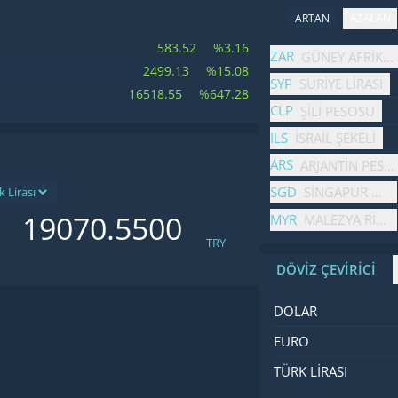
ARTAN
AZALAN
583.52
%3.16
İsim
Fiyat
Değişim
ZAR
GÜNEY AFRIKA 
2499.13
%15.08
SYP
SURIYE LIRASI
16518.55
%647.28
CLP
ŞILI PESOSU
ILS
İSRAIL ŞEKELI
ARS
ARJANTIN PESO
SGD
SINGAPUR DOL
MYR
MALEZYA RINGG
TRY
DÖVİZ ÇEVİRİCİ
İsim
Değer
Kod
DOLAR
EURO
TÜRK LIRASI