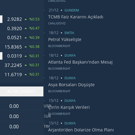
CANLIDÖVİZ
21/12
GUNDEM
TCMB Faiz Kararını Açıkladı
2.9282
RANDI
%0.53
CANLIDÖVİZ
0.3920
%0.47
18/12
EMTİA
0.0521
%0.39
Petrol Yükselişte
15.8365
BLOOMBERGHT
%0.38
18/12
0.0319
SU
DUNYA
%0.31
Atlanta Fed Başkanı'ndan Mesaj
37.2245
ARI
%0.31
BLOOMBERGHT
11.6719
ITI
%0.31
18/12
DUNYA
Asya Borsaları Düşüşte
ALTIN ÇEVİRİCİ
BLOOMBERGHT
15/12
DUNYA
Dolar değeri
USD
Çin’in Karışık Verileri
Euro değeri
BLOOMBERGHT
EUR
15/12
DUNYA
Türk Lirası değeri
TRY
Arjantin’den Dolarize Olma Planı