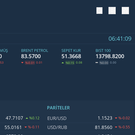
tema değiş
hesa
06:41:09
ÜMÜŞ
BRENT PETROL
SEPET KUR
BIST 100
0
83.5700
51.3668
13798.8200
.53
0.01
0.08
0.00
%-0.01
%0.15
%0.00
PARITELER
ğişim
İsim, Kod
Fiyat, Değişim
47.7107
1.1523
EUR/USD
%0.12
%-0.02
55.0161
81.8560
USD/RUB
%-0.11
%-0.55