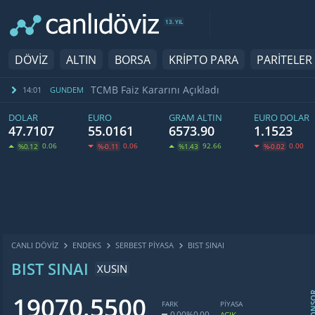
13. YIL
DÖVİZ
ALTIN
BORSA
KRİPTO PARA
PARİTELER
TCMB Faiz Kararını Açıkladı
14:01
GUNDEM
DOLAR
EURO
GRAM ALTIN
EURO DOLAR
47.7107
55.0161
6573.90
1.1523
0.06
0.06
92.66
0.00
%0.12
%-0.11
%1.43
%-0.02
CANLI DÖVİZ
ENDEKS
SERBEST PIYASA
BIST SINAI
BIST SINAI
XUSIN
SPON
19070.5500
FARK
PİYASA
0.00
%0.00
AÇIK