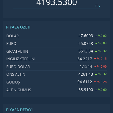
TRY
PIYASA ÖZETI
İsim, Kod
Fiyat, Değişim
47.6003
DOLAR
%0.02
55.0753
EURO
%0.04
6513.84
GRAM ALTIN
%0.32
64.2217
İNGILIZ STERLINI
%-0.15
1.1544
EURO DOLAR
%-0.09
4261.43
ONS ALTIN
%0.32
94.6112
GÜMÜŞ
%-0.28
68.9100
ALTIN GÜMÜŞ
%0.60
PIYASA DETAYI