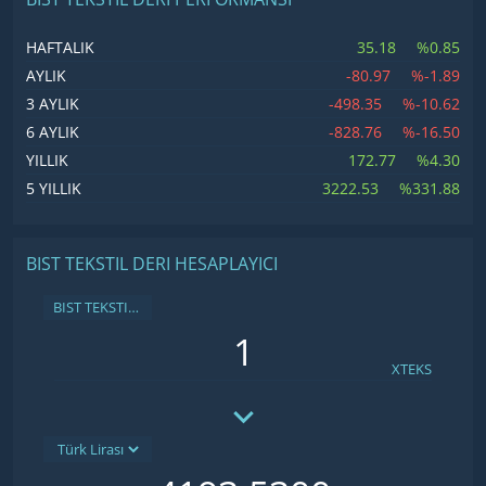
35.18
%0.85
HAFTALIK
-80.97
%-1.89
AYLIK
-498.35
%-10.62
3 AYLIK
-828.76
%-16.50
6 AYLIK
172.77
%4.30
YILLIK
3222.53
%331.88
5 YILLIK
BIST TEKSTIL DERI HESAPLAYICI
BIST TEKSTIL DERI
XTEKS