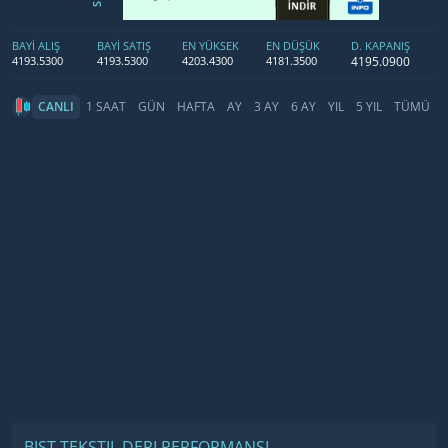
BAYİ ALIŞ
BAYİ SATIŞ
EN YÜKSEK
EN DÜŞÜK
D. KAPANIŞ
4195.0900
4193.5300
4193.5300
4203.4300
4181.3500
CANLI
1 SAAT
GÜN
HAFTA
AY
3 AY
6 AY
YIL
5 YIL
TÜMÜ
BIST TEKSTIL DERI PERFORMANSI