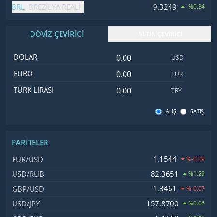
BRL
9.3249
BREZILYA REALI
%0.34
DÖVİZ ÇEVİRİCİ
ALTIN ÇEVİRİCİ
Dolar değeri
İsim
Değer
Kod
DOLAR
USD
Euro değeri
EURO
EUR
Türk Lirası değeri
TÜRK LIRASI
TRY
ALIŞ
SATIŞ
PARITELER
İsim, Kod
Fiyat, Değişim
1.1544
EUR/USD
%-0.09
82.3651
USD/RUB
%1.29
1.3461
GBP/USD
%-0.07
157.8700
USD/JPY
%0.06