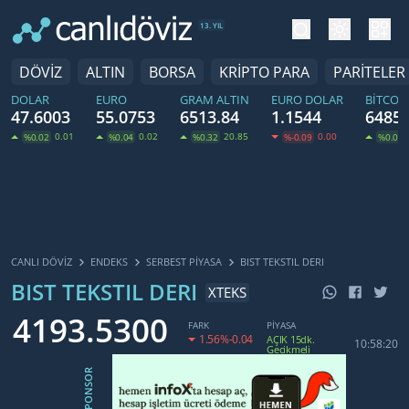
tema değiş
hesa
13. YIL
DÖVİZ
ALTIN
BORSA
KRİPTO PARA
PARİTELER
DOLAR
EURO
GRAM ALTIN
EURO DOLAR
BITCOI
47.6003
55.0753
6513.84
1.1544
64858
0.01
0.02
20.85
0.00
%0.02
%0.04
%0.32
%-0.09
%0.01
CANLI DÖVİZ
ENDEKS
SERBEST PIYASA
BIST TEKSTIL DERI
BIST TEKSTIL DERI
XTEKS
4193.5300
FARK
PİYASA
1.56
%-0.04
AÇIK 15dk.
10:58:20
Gecikmeli
SPONSOR