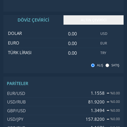
DÖVİZ ÇEVİRİCİ
ALTIN ÇEVİRİCİ
Dolar değeri
İsim
Değer
Kod
DOLAR
USD
Euro değeri
EURO
EUR
Türk Lirası değeri
TÜRK LIRASI
TRY
ALIŞ
SATIŞ
PARITELER
İsim, Kod
Fiyat, Değişim
1.1558
EUR/USD
%0.00
81.9200
USD/RUB
%0.00
1.3494
GBP/USD
%0.00
157.8200
USD/JPY
%0.00