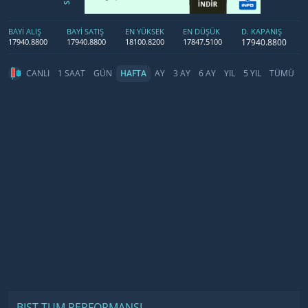
BAYİ ALIŞ
BAYİ SATIŞ
EN YÜKSEK
EN DÜŞÜK
D. KAPANIŞ
17940.8800
17940.8800
17940.8800
18100.8200
17847.5100
CANLI
1 SAAT
GÜN
HAFTA
AY
3 AY
6 AY
YIL
5 YIL
TÜMÜ
BIST TUM PERFORMANSI