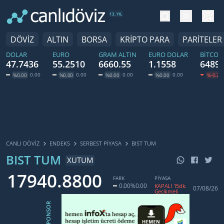
tema değiş
hesa
13. YIL
DÖVİZ
ALTIN
BORSA
KRİPTO PARA
PARİTELER
DOLAR
EURO
GRAM ALTIN
EURO DOLAR
BITCOI
47.7436
55.2510
6660.55
1.1558
64891
0.00
0.00
0.00
0.00
%0.00
%0.00
%0.00
%0.00
%-0.21
CANLI DÖVİZ
ENDEKS
SERBEST PIYASA
BIST TUM
BIST TUM
XUTUM
17940.8800
FARK
PİYASA
0.00
%0.00
KAPALI 15dk.
07/08/26
Gecikmeli
SPONSOR