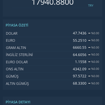
TRY
PIYASA ÖZETI
İsim, Kod
Fiyat, Değişim
47.7436
DOLAR
%0.00
55.2510
EURO
%0.00
6660.55
GRAM ALTIN
%0.00
64.6056
İNGILIZ STERLINI
%0.00
1.1558
EURO DOLAR
%0.00
4342.09
ONS ALTIN
%0.00
97.5722
GÜMÜŞ
%0.00
68.3300
ALTIN GÜMÜŞ
%0.00
PIYASA DETAYI