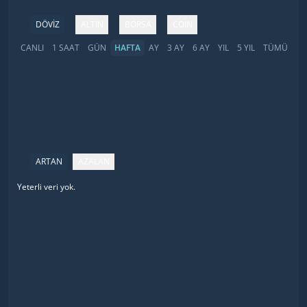
DÖVİZ
ALTIN
BORSA
COIN
CANLI
1 SAAT
GÜN
HAFTA
AY
3 AY
6 AY
YIL
5 YIL
TÜMÜ
ARTAN
AZALAN
Yeterli veri yok.
İsim
Fiyat
Değişim