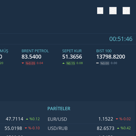
tema değiş
hesa
00:51:46
ÜMÜŞ
BRENT PETROL
SEPET KUR
BIST 100
0
83.5400
51.3656
13798.8200
.20
0.04
0.08
0.00
%-0.05
%0.15
%0.00
PARITELER
ğişim
İsim, Kod
Fiyat, Değişim
47.7114
1.1522
EUR/USD
%0.12
%-0.02
55.0198
82.6573
USD/RUB
%-0.10
%0.42