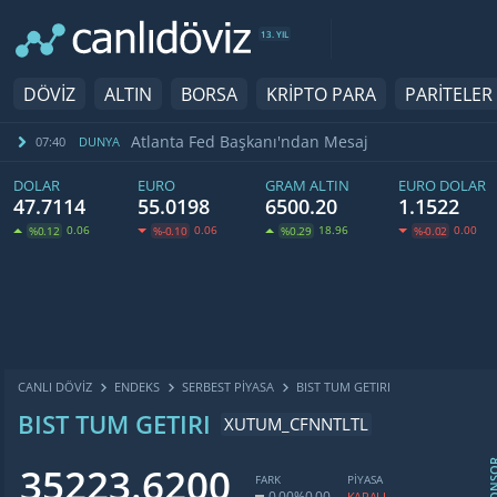
13. YIL
DÖVİZ
ALTIN
BORSA
KRİPTO PARA
PARİTELER
Atlanta Fed Başkanı'ndan Mesaj
07:40
DUNYA
DOLAR
EURO
GRAM ALTIN
EURO DOLAR
47.7114
55.0198
6500.20
1.1522
0.06
0.06
18.96
0.00
%0.12
%-0.10
%0.29
%-0.02
CANLI DÖVİZ
ENDEKS
SERBEST PIYASA
BIST TUM GETIRI
BIST TUM GETIRI
XUTUM_CFNNTLTL
SPON
35223.6200
FARK
PİYASA
0.00
%0.00
KAPALI