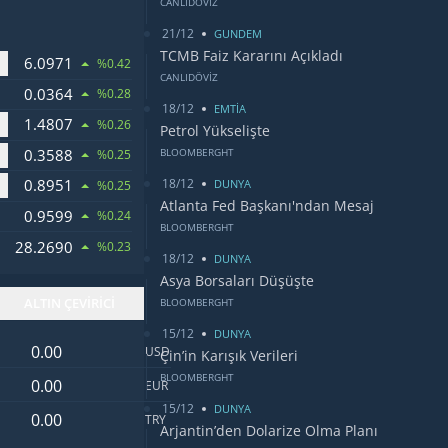
CANLIDÖVİZ
21/12
GUNDEM
TCMB Faiz Kararını Açıkladı
6.0971
OLARI
%0.42
CANLIDÖVİZ
0.0364
%0.28
18/12
EMTİA
1.4807
DOLARI
%0.26
Petrol Yükselişte
0.3588
BLOOMBERGHT
I
%0.25
18/12
0.8951
ARI
DUNYA
%0.25
Atlanta Fed Başkanı'ndan Mesaj
0.9599
%0.24
BLOOMBERGHT
28.2690
ANATI
%0.23
18/12
DUNYA
Asya Borsaları Düşüşte
ALTIN ÇEVİRİCİ
BLOOMBERGHT
15/12
DUNYA
Dolar değeri
USD
Çin’in Karışık Verileri
Euro değeri
BLOOMBERGHT
EUR
15/12
DUNYA
Türk Lirası değeri
TRY
Arjantin’den Dolarize Olma Planı