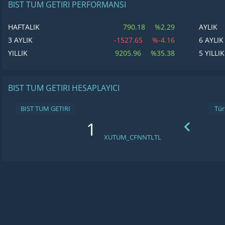
BIST TUM GETIRI PERFORMANSI
790.18
%2.29
HAFTALIK
AYLIK
-1527.65
%-4.16
3 AYLIK
6 AYLIK
9205.96
%35.38
YILLIK
5 YILLIK
BIST TUM GETIRI HESAPLAYICI
BIST TUM GETIRI
XUTUM_CFNNTLTL