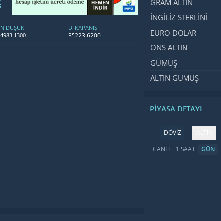
GRAM ALTIN
İNGILIZ STERLINI
EN DÜŞÜK
D. KAPANIŞ
EURO DOLAR
35223.6200
34983.1300
ONS ALTIN
GÜMÜŞ
ALTIN GÜMÜŞ
PIYASA DETAYI
DÖVİZ
ALTIN
CANLI
1 SAAT
GÜN