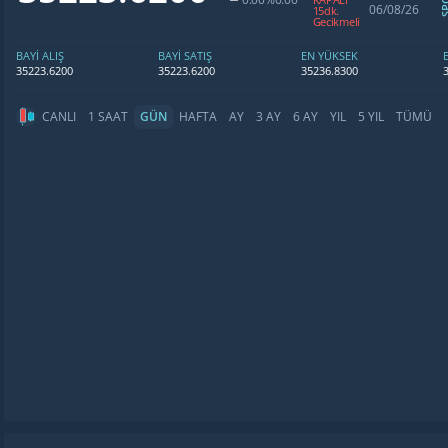
06/08/26
15dk.
Gecikmeli
BAYİ ALIŞ
BAYİ SATIŞ
EN YÜKSEK
35223.6200
35223.6200
35236.8300
CANLI
1 SAAT
GÜN
HAFTA
AY
3 AY
6 AY
YIL
5 YIL
TÜMÜ