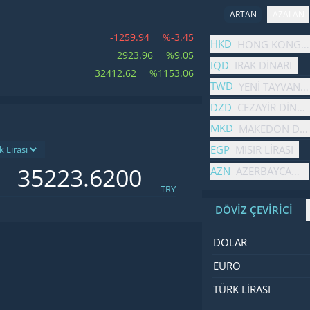
ARTAN
AZALAN
-1259.94
%-3.45
İsim
Fiyat
Değişim
HKD
HONG KONG D
2923.96
%9.05
IQD
IRAK DINARI
32412.62
%1153.06
TWD
YENI TAYVAN 
DZD
CEZAYIR DINAR
MKD
MAKEDON DIN
EGP
MISIR LIRASI
AZN
AZERBAYCAN M
TRY
DÖVİZ ÇEVİRİCİ
İsim
Değer
Kod
DOLAR
EURO
TÜRK LIRASI