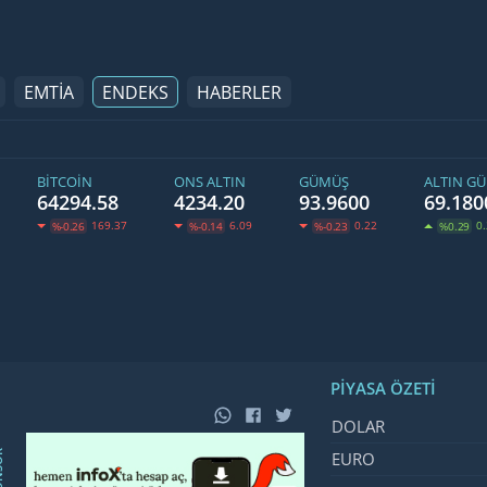
EMTİA
ENDEKS
HABERLER
BITCOIN
ONS ALTIN
GÜMÜŞ
ALTIN G
64294.58
4234.20
93.9600
69.180
169.37
6.09
0.22
0
%-0.26
%-0.14
%-0.23
%0.29
PIYASA ÖZETI
İsim, Kod
Fiyat, De
DOLAR
SOR
EURO