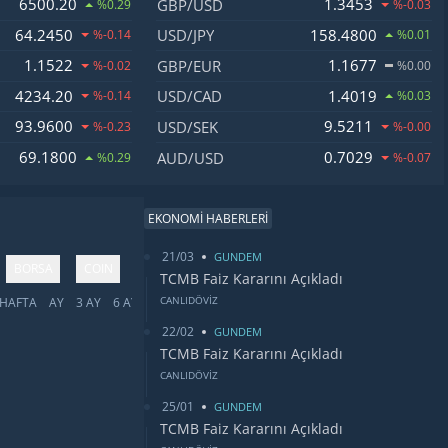
6500.20
1.3453
GBP/USD
%0.29
%-0.03
64.2450
158.4800
USD/JPY
%-0.14
%0.01
1.1522
1.1677
GBP/EUR
%-0.02
%0.00
4234.20
1.4019
USD/CAD
%-0.14
%0.03
93.9600
9.5211
USD/SEK
%-0.23
%-0.00
69.1800
0.7029
AUD/USD
%0.29
%-0.07
EKONOMİ HABERLERİ
21/03
GUNDEM
BORSA
COIN
TCMB Faiz Kararını Açıkladı
CANLIDÖVİZ
HAFTA
AY
3 AY
6 AY
YIL
5 YIL
TÜMÜ
22/02
GUNDEM
TCMB Faiz Kararını Açıkladı
CANLIDÖVİZ
25/01
GUNDEM
TCMB Faiz Kararını Açıkladı