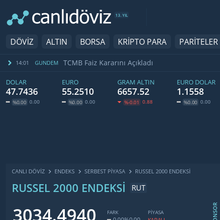
13. YIL
DÖVİZ
ALTIN
BORSA
KRİPTO PARA
PARİTELER
TCMB Faiz Kararını Açıkladı
14:01
GUNDEM
DOLAR
EURO
GRAM ALTIN
EURO DOLAR
47.7436
55.2510
6657.52
1.1558
0.00
0.00
0.88
0.00
%0.00
%0.00
%-0.01
%0.00
CANLI DÖVİZ
ENDEKS
SERBEST PIYASA
RUSSEL 2000 ENDEKSI
RUSSEL 2000 ENDEKSI
RUT
SPONSOR
3034.4940
FARK
PİYASA
0.00
%0.00
KAPALI