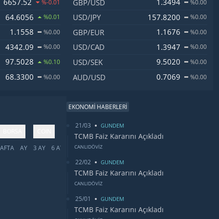
6657.52
1.3494
GBP/USD
%-0.01
%0.00
64.6056
157.8200
USD/JPY
%0.01
%0.00
1.1558
1.1676
GBP/EUR
%0.00
%0.00
4342.09
1.3947
USD/CAD
%0.00
%0.00
97.5028
9.5020
USD/SEK
%0.10
%0.00
68.3300
0.7069
AUD/USD
%0.00
%0.00
EKONOMİ HABERLERİ
21/03
GUNDEM
BORSA
COIN
TCMB Faiz Kararını Açıkladı
CANLIDÖVİZ
AFTA
AY
3 AY
6 AY
YIL
5 YIL
TÜMÜ
22/02
GUNDEM
TCMB Faiz Kararını Açıkladı
CANLIDÖVİZ
25/01
GUNDEM
TCMB Faiz Kararını Açıkladı