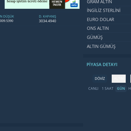
GRAM ALTIN
İNGILIZ STERLINI
EN DÜŞÜK
D. KAPANIŞ
EURO DOLAR
3034.4940
009.5390
ONS ALTIN
GÜMÜŞ
ALTIN GÜMÜŞ
PIYASA DETAYI
DÖVİZ
ALTIN
CANLI
1 SAAT
GÜN
H