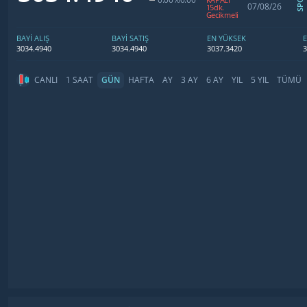
07/08/26
15dk.
Gecikmeli
BAYİ ALIŞ
BAYİ SATIŞ
EN YÜKSEK
3034.4940
3034.4940
3037.3420
3
CANLI
1 SAAT
GÜN
HAFTA
AY
3 AY
6 AY
YIL
5 YIL
TÜMÜ