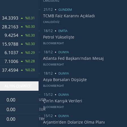
CANLIDÖVİZ
21/12
GUNDEM
TCMB Faiz Kararını Açıkladı
34.3393
%0.31
CANLIDÖVİZ
28.2163
DOLARI
%0.30
18/12
EMTİA
9.4254
%0.30
Petrol Yükselişte
15.9788
BLOOMBERGHT
%0.30
18/12
6.1037
LARI
DUNYA
%0.29
Atlanta Fed Başkanı'ndan Mesaj
7.1006
%0.28
BLOOMBERGHT
37.4594
RI
%0.28
18/12
DUNYA
Asya Borsaları Düşüşte
ALTIN ÇEVİRİCİ
BLOOMBERGHT
15/12
DUNYA
Dolar değeri
USD
Çin’in Karışık Verileri
Euro değeri
BLOOMBERGHT
EUR
15/12
DUNYA
Türk Lirası değeri
TRY
Arjantin’den Dolarize Olma Planı