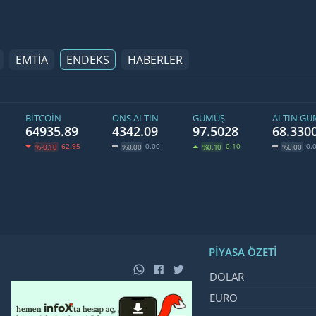
EMTİA
ENDEKS
HABERLER
BITCOIN
ONS ALTIN
GÜMÜŞ
ALTIN G
64935.89
4342.09
97.5028
68.330
62.95
0.00
0.10
0.
%-0.10
%0.00
%0.10
%0.00
PIYASA ÖZETI
İsim, Kod
Fiyat, Değ
DOLAR
EURO