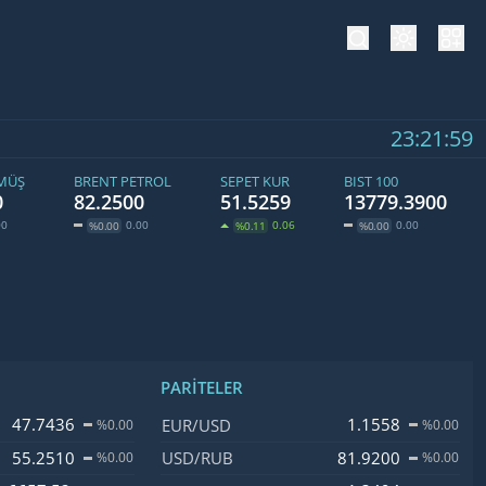
tema değiş
hesa
23:21:59
ÜMÜŞ
BRENT PETROL
SEPET KUR
BIST 100
0
82.2500
51.5259
13779.3900
00
0.00
0.06
0.00
%0.00
%0.11
%0.00
PARITELER
işim
İsim, Kod
Fiyat, Değişim
47.7436
1.1558
EUR/USD
%0.00
%0.00
55.2510
81.9200
USD/RUB
%0.00
%0.00