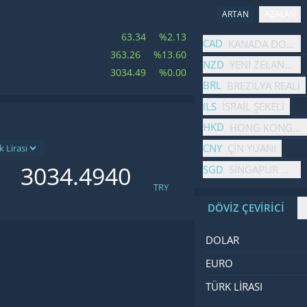
ARTAN
AZALAN
63.34
%2.13
İsim
Fiyat
Değişim
CAD
KANADA DOLARI
363.26
%13.60
NZD
YENI ZELANDA 
3034.49
%0.00
BRL
BREZILYA REALI
ILS
İSRAIL ŞEKELI
HKD
HONG KONG DO
CNY
ÇIN YUANI
SGD
SINGAPUR DOLA
TRY
DÖVİZ ÇEVİRİCİ
İsim
Değer
Kod
DOLAR
EURO
TÜRK LIRASI