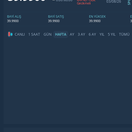
03/08/26
Gecikmeli
BAYİ ALIŞ
BAYİ SATIŞ
EN YÜKSEK
39.9900
39.9900
39.9900
3
CANLI
1 SAAT
GÜN
HAFTA
AY
3 AY
6 AY
YIL
5 YIL
TÜMÜ