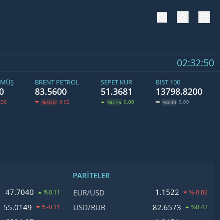
tema değiş
hesa
02:32:51
ÜMÜŞ
BRENT PETROL
SEPET KUR
BIST 100
0
83.5600
51.3681
13798.8200
.50
0.02
0.08
0.00
%-0.02
%0.16
%0.00
PARITELER
işim
İsim, Kod
Fiyat, Değişim
47.7040
1.1522
EUR/USD
%0.11
%-0.02
55.0149
82.6573
USD/RUB
%-0.11
%0.42