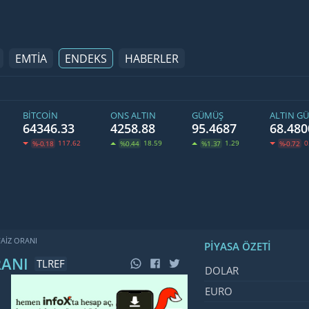
EMTİA
ENDEKS
HABERLER
BITCOIN
ONS ALTIN
GÜMÜŞ
ALTIN G
64346.33
4258.88
95.4687
68.480
117.62
18.59
1.29
0
%-0.18
%0.44
%1.37
%-0.72
FAIZ ORANI
PIYASA ÖZETI
RANI
TLREF
İsim, Kod
Fiyat, Değ
DOLAR
EURO