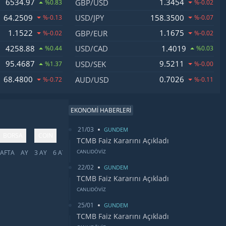
6534.97
1.3454
GBP/USD
%0.83
%-0.02
64.2509
158.3500
USD/JPY
%-0.13
%-0.07
1.1522
1.1675
GBP/EUR
%-0.02
%-0.02
4258.88
1.4019
USD/CAD
%0.44
%0.03
95.4687
9.5211
USD/SEK
%1.37
%-0.00
68.4800
0.7026
AUD/USD
%-0.72
%-0.11
EKONOMİ HABERLERİ
21/03
GUNDEM
BORSA
COIN
TCMB Faiz Kararını Açıkladı
CANLIDÖVİZ
AFTA
AY
3 AY
6 AY
YIL
5 YIL
TÜMÜ
22/02
GUNDEM
TCMB Faiz Kararını Açıkladı
CANLIDÖVİZ
25/01
GUNDEM
TCMB Faiz Kararını Açıkladı