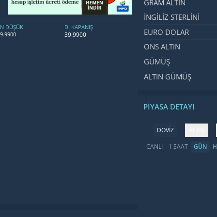
GRAM ALTIN
İNGILIZ STERLINI
EN DÜŞÜK
D. KAPANIŞ
EURO DOLAR
39.9900
9.9900
ONS ALTIN
GÜMÜŞ
ALTIN GÜMÜŞ
PIYASA DETAYI
DÖVİZ
ALTIN
CANLI
1 SAAT
GÜN
H