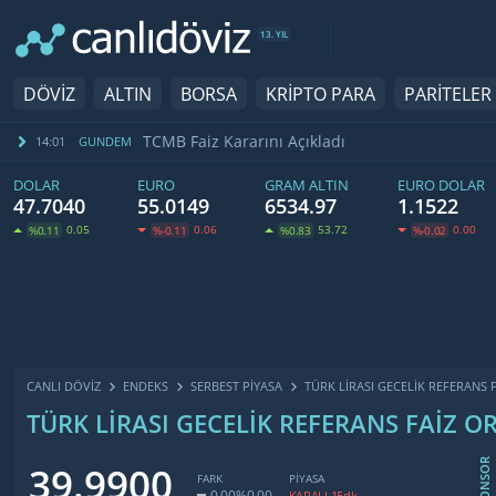
13. YIL
DÖVİZ
ALTIN
BORSA
KRİPTO PARA
PARİTELER
TCMB Faiz Kararını Açıkladı
14:01
GUNDEM
DOLAR
EURO
GRAM ALTIN
EURO DOLAR
47.7040
55.0149
6534.97
1.1522
0.05
0.06
53.72
0.00
%0.11
%-0.11
%0.83
%-0.02
CANLI DÖVİZ
ENDEKS
SERBEST PIYASA
TÜRK LIRASI GECELIK REFERANS 
TÜRK LIRASI GECELIK REFERANS FAIZ O
SPONSOR
39.9900
FARK
PİYASA
0.00
%0.00
KAPALI 15dk.