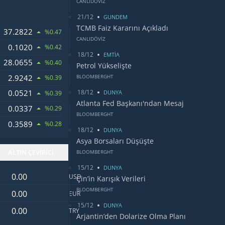
CANLIDÖVİZ
21/12
GUNDEM
TCMB Faiz Kararını Açıkladı
37.2822
RI
%0.47
CANLIDÖVİZ
0.1020
%0.42
18/12
EMTİA
28.0655
DOLARI
%0.40
Petrol Yükselişte
2.9242
BLOOMBERGHT
ANDI
%0.39
18/12
0.0521
DUNYA
%0.39
Atlanta Fed Başkanı'ndan Mesaj
0.0337
WONU
%0.29
BLOOMBERGHT
0.3589
%0.28
18/12
DUNYA
Asya Borsaları Düşüşte
ALTIN ÇEVİRİCİ
BLOOMBERGHT
15/12
DUNYA
Dolar değeri
USD
Çin’in Karışık Verileri
Euro değeri
BLOOMBERGHT
EUR
15/12
DUNYA
Türk Lirası değeri
TRY
Arjantin’den Dolarize Olma Planı