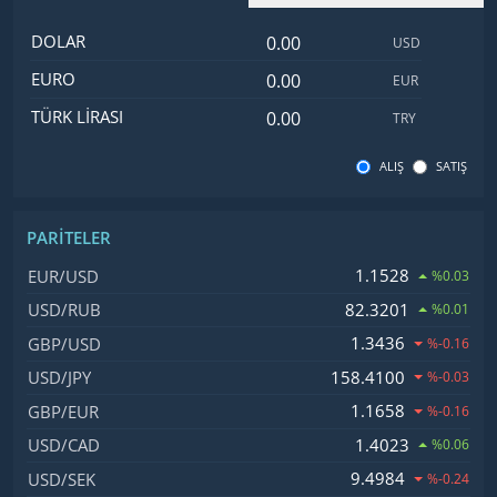
Dolar değeri
İsim
Değer
Kod
DOLAR
USD
Euro değeri
EURO
EUR
Türk Lirası değeri
TÜRK LIRASI
TRY
ALIŞ
SATIŞ
PARITELER
İsim, Kod
Fiyat, Değişim
1.1528
EUR/USD
%0.03
82.3201
USD/RUB
%0.01
1.3436
GBP/USD
%-0.16
158.4100
USD/JPY
%-0.03
1.1658
GBP/EUR
%-0.16
1.4023
USD/CAD
%0.06
9.4984
USD/SEK
%-0.24