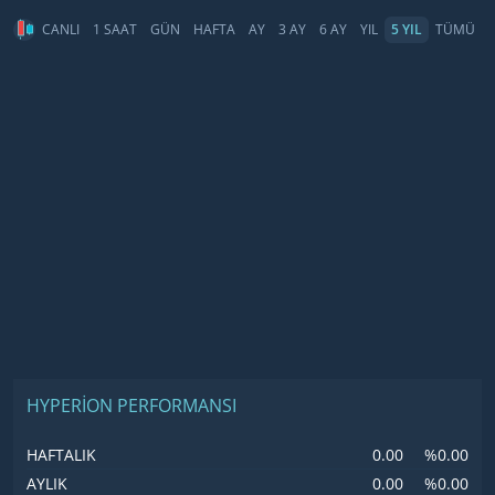
CANLI
1 SAAT
GÜN
HAFTA
AY
3 AY
6 AY
YIL
5 YIL
TÜMÜ
HYPERION PERFORMANSI
0.00
%0.00
HAFTALIK
0.00
%0.00
AYLIK