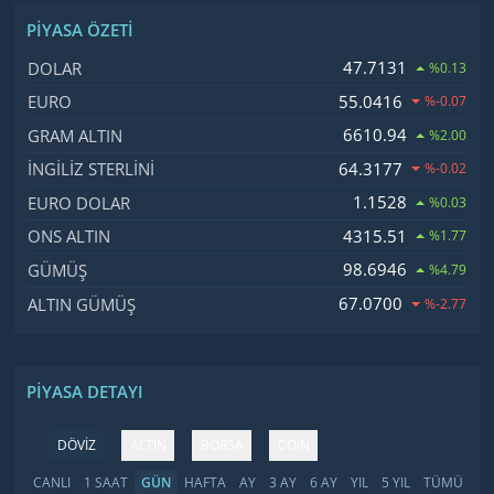
PIYASA ÖZETI
İsim, Kod
Fiyat, Değişim
47.7131
DOLAR
%0.13
55.0416
EURO
%-0.07
6610.94
GRAM ALTIN
%2.00
64.3177
İNGILIZ STERLINI
%-0.02
1.1528
EURO DOLAR
%0.03
4315.51
ONS ALTIN
%1.77
98.6946
GÜMÜŞ
%4.79
67.0700
ALTIN GÜMÜŞ
%-2.77
PIYASA DETAYI
DÖVİZ
ALTIN
BORSA
COIN
CANLI
1 SAAT
GÜN
HAFTA
AY
3 AY
6 AY
YIL
5 YIL
TÜMÜ