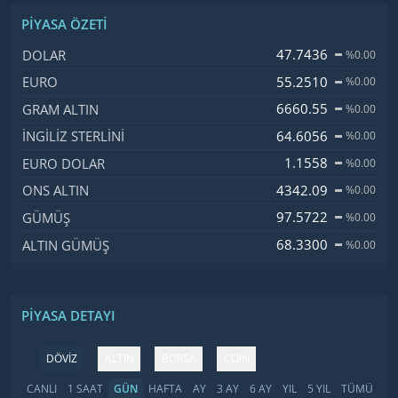
PIYASA ÖZETI
İsim, Kod
Fiyat, Değişim
47.7436
DOLAR
%0.00
55.2510
EURO
%0.00
6660.55
GRAM ALTIN
%0.00
64.6056
İNGILIZ STERLINI
%0.00
1.1558
EURO DOLAR
%0.00
4342.09
ONS ALTIN
%0.00
97.5722
GÜMÜŞ
%0.00
68.3300
ALTIN GÜMÜŞ
%0.00
PIYASA DETAYI
DÖVİZ
ALTIN
BORSA
COIN
CANLI
1 SAAT
GÜN
HAFTA
AY
3 AY
6 AY
YIL
5 YIL
TÜMÜ