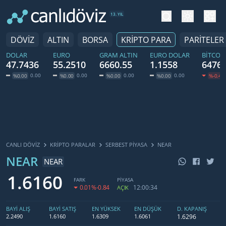
tema değiş
hesa
13. YIL
DÖVİZ
ALTIN
BORSA
KRİPTO PARA
PARİTELER
DOLAR
EURO
GRAM ALTIN
EURO DOLAR
BITCOI
47.7436
55.2510
6660.55
1.1558
64769
0.00
0.00
0.00
0.00
%0.00
%0.00
%0.00
%0.00
%-0.40
CANLI DÖVİZ
KRIPTO PARALAR
SERBEST PIYASA
NEAR
NEAR
NEAR
1.6160
FARK
PİYASA
0.01
%-0.84
12:00:34
AÇIK
BAYİ ALIŞ
BAYİ SATIŞ
EN YÜKSEK
EN DÜŞÜK
D. KAPANIŞ
1.6296
2.2490
1.6160
1.6309
1.6061