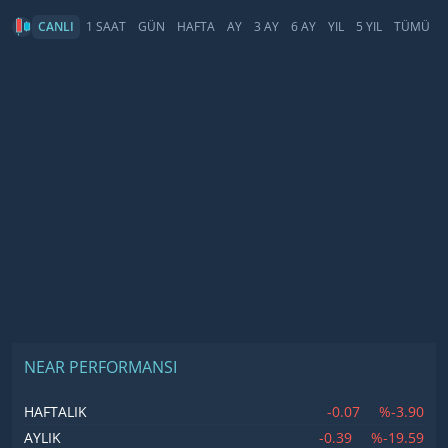
CANLI
1 SAAT
GÜN
HAFTA
AY
3 AY
6 AY
YIL
5 YIL
TÜMÜ
NEAR PERFORMANSI
-0.07
%-3.90
HAFTALIK
-0.39
%-19.59
AYLIK