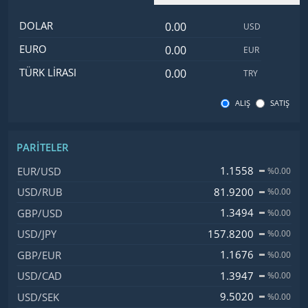
Dolar değeri
İsim
Değer
Kod
DOLAR
USD
Euro değeri
EURO
EUR
Türk Lirası değeri
TÜRK LIRASI
TRY
ALIŞ
SATIŞ
PARITELER
İsim, Kod
Fiyat, Değişim
1.1558
EUR/USD
%0.00
81.9200
USD/RUB
%0.00
1.3494
GBP/USD
%0.00
157.8200
USD/JPY
%0.00
1.1676
GBP/EUR
%0.00
1.3947
USD/CAD
%0.00
9.5020
USD/SEK
%0.00