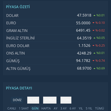
PIYASA ÖZETI
İsim, Kod
Fiyat, Değişim
47.5918
DOLAR
%0.01
55.0000
EURO
%-0.10
6491.45
GRAM ALTIN
%-0.02
64.3519
İNGILIZ STERLINI
%0.05
1.1526
EURO DOLAR
%-0.25
4248.29
ONS ALTIN
%0.01
94.1782
GÜMÜŞ
%-0.74
68.9700
ALTIN GÜMÜŞ
%0.69
PIYASA DETAYI
DÖVİZ
ALTIN
BORSA
COIN
CANLI
1 SAAT
GÜN
HAFTA
AY
3 AY
6 AY
YIL
5 YIL
TÜMÜ