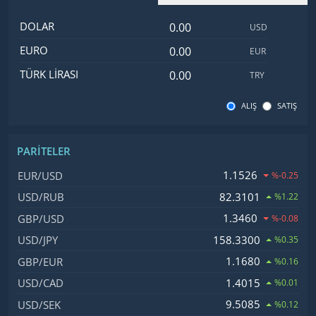
Dolar değeri
İsim
Değer
Kod
DOLAR
USD
Euro değeri
EURO
EUR
Türk Lirası değeri
TÜRK LIRASI
TRY
ALIŞ
SATIŞ
PARITELER
İsim, Kod
Fiyat, Değişim
1.1526
EUR/USD
%-0.25
82.3101
USD/RUB
%1.22
1.3460
GBP/USD
%-0.08
158.3300
USD/JPY
%0.35
1.1680
GBP/EUR
%0.16
1.4015
USD/CAD
%0.01
9.5085
USD/SEK
%0.12