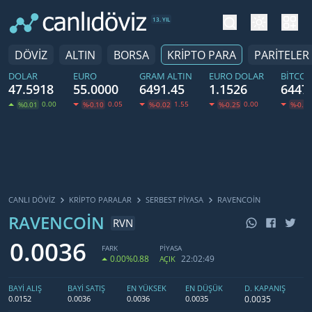
tema değiş
hesa
13. YIL
DÖVİZ
ALTIN
BORSA
KRİPTO PARA
PARİTELER
DOLAR
EURO
GRAM ALTIN
EURO DOLAR
BITCOI
47.5918
55.0000
6491.45
1.1526
6447
0.00
0.05
1.55
0.00
%0.01
%-0.10
%-0.02
%-0.25
%-0.58
CANLI DÖVİZ
KRIPTO PARALAR
SERBEST PIYASA
RAVENCOIN
RAVENCOIN
RVN
0.0036
FARK
PİYASA
0.00
%0.88
22:02:49
AÇIK
BAYİ ALIŞ
BAYİ SATIŞ
EN YÜKSEK
EN DÜŞÜK
D. KAPANIŞ
0.0035
0.0152
0.0036
0.0036
0.0035