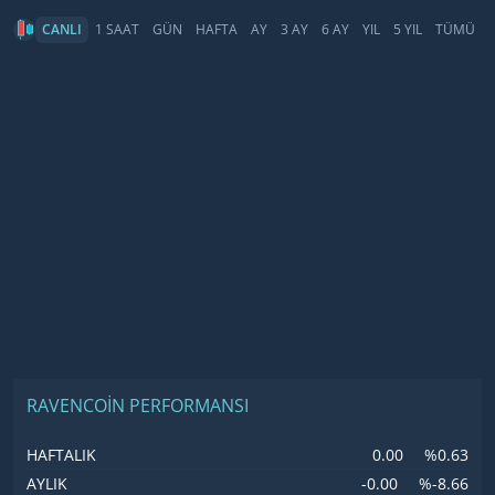
CANLI
1 SAAT
GÜN
HAFTA
AY
3 AY
6 AY
YIL
5 YIL
TÜMÜ
RAVENCOIN PERFORMANSI
0.00
%0.63
HAFTALIK
-0.00
%-8.66
AYLIK