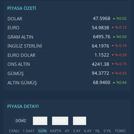
PIYASA ÖZETI
İsim, Kod
Fiyat, Değişim
47.5968
DOLAR
%0.02
54.9838
EURO
%-0.13
6495.76
GRAM ALTIN
%0.04
64.1976
İNGILIZ STERLINI
%-0.19
1.1522
EURO DOLAR
%-0.29
4241.38
ONS ALTIN
%-0.15
94.3772
GÜMÜŞ
%-0.53
68.9400
ALTIN GÜMÜŞ
%0.64
PIYASA DETAYI
DÖVİZ
ALTIN
BORSA
COIN
CANLI
1 SAAT
GÜN
HAFTA
AY
3 AY
6 AY
YIL
5 YIL
TÜMÜ