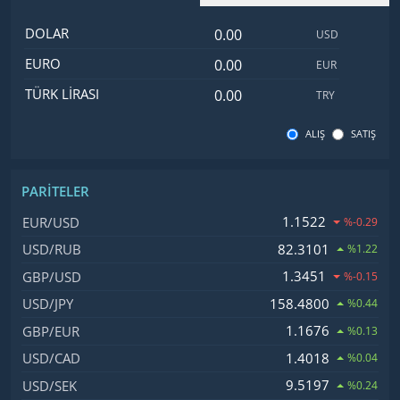
Dolar değeri
İsim
Değer
Kod
DOLAR
USD
Euro değeri
EURO
EUR
Türk Lirası değeri
TÜRK LIRASI
TRY
ALIŞ
SATIŞ
PARITELER
İsim, Kod
Fiyat, Değişim
1.1522
EUR/USD
%-0.29
82.3101
USD/RUB
%1.22
1.3451
GBP/USD
%-0.15
158.4800
USD/JPY
%0.44
1.1676
GBP/EUR
%0.13
1.4018
USD/CAD
%0.04
9.5197
USD/SEK
%0.24