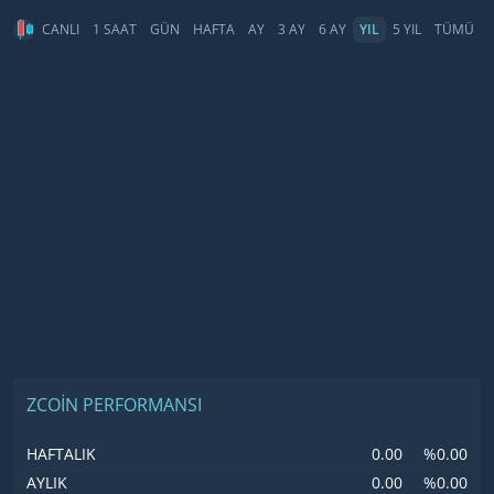
CANLI
1 SAAT
GÜN
HAFTA
AY
3 AY
6 AY
YIL
5 YIL
TÜMÜ
ZCOIN PERFORMANSI
0.00
%0.00
HAFTALIK
0.00
%0.00
AYLIK