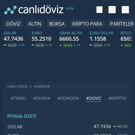
tema değiş
hesa
13. YIL
DÖVİZ
ALTIN
BORSA
KRİPTO PARA
PARİTELER
DOLAR
EURO
GRAM ALTIN
EURO DOLAR
BITCOI
47.7436
55.2510
6660.55
1.1558
65035
0.00
0.00
2.14
0.00
%0.00
%0.00
%0.03
%0.00
%0.06
CANLI DÖVİZ
HABERLER
#TÜMÜ
#DÜNYA
#GÜNDEM
#DÖVİZ
#KRİPTO
PIYASA ÖZETI
İsim, Kod
Fiyat, Değişim
47.7436
DOLAR
%0.00