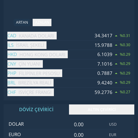
ARTAN
AZALAN
İsim
Fiyat
Değişim
CAD
34.3417
KANADA DOLARI
%0.31
ILS
15.9788
İSRAIL ŞEKELI
%0.30
HKD
6.1039
HONG KONG DOLARI
%0.29
CNY
7.1016
ÇIN YUANI
%0.29
PHP
0.7887
FILIPINLER PESOSU
%0.29
BRL
9.4240
BREZILYA REALI
%0.29
CHF
59.2776
İSVIÇRE FRANGI
%0.27
DÖVİZ ÇEVİRİCİ
ALTIN ÇEVİRİCİ
Dolar değeri
İsim
Değer
Kod
DOLAR
USD
Euro değeri
EURO
EUR