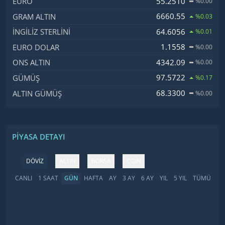
55.2510
EURO
%0.00
6660.55
GRAM ALTIN
%0.03
64.6056
İNGILIZ STERLINI
%0.01
1.1558
EURO DOLAR
%0.00
4342.09
ONS ALTIN
%0.00
97.5722
GÜMÜŞ
%0.17
68.3300
ALTIN GÜMÜŞ
%0.00
PIYASA DETAYI
DÖVİZ
ALTIN
BORSA
COIN
CANLI
1 SAAT
GÜN
HAFTA
AY
3 AY
6 AY
YIL
5 YIL
TÜMÜ