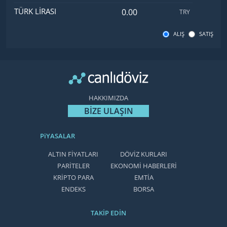
Türk Lirası değeri
TÜRK LIRASI
TRY
ALIŞ
SATIŞ
HAKKIMIZDA
BİZE ULAŞIN
PiYASALAR
ALTIN FİYATLARI
DÖVİZ KURLARI
PARİTELER
EKONOMİ HABERLERİ
KRİPTO PARA
EMTİA
ENDEKS
BORSA
TAKİP EDİN